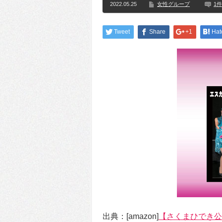
2022.05.25
女性グループ
1件
Tweet
Share
+1
Hat
出典：[amazon]
【さくまひでき公式