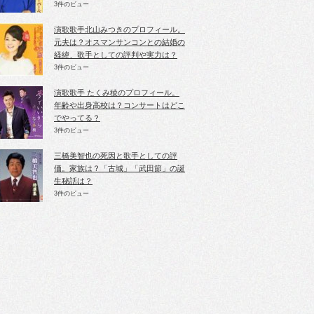
3件のビュー
演歌歌手北山みつきのプロフィール。
元夫は？オスマンサンコンとの結婚の
経緯、歌手としての評判や実力は？
3件のビュー
演歌歌手 たくみ稜のプロフィール。
年齢や出身高校は？コンサートはどこ
でやってる？
3件のビュー
三橋美智也の死因と歌手としての評
価。家族は？「古城」「武田節」の誕
生秘話は？
3件のビュー