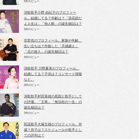
5件のビュー
演歌歌手小野 由紀子のプロフィー
ル。結婚してる？年齢は？「浪花節だ
よ人生は」「他人船」の誕生秘話は？
5件のビュー
弦哲也のプロフィール。家族や年齢、
生い立ちは？作曲した「天城越え」
「北の旅人」の誕生秘話は？
4件のビュー
演歌歌手 川野夏美のプロフィール。
結婚してる？子供は？コンサート情報
など。
3件のビュー
演歌歌手村田英雄の死因と歌手として
の評価。「王将」「無法松の一生」の
誕生秘話は？
3件のビュー
民謡歌手大塚文雄のプロフィール。何
歳？息子は？スケジュールや歌手とし
ての評判は？