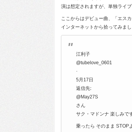
演は想定されますが、単独ライブ
ここからはデビュー曲、「エスカレータ
インターネットから拾ってみまし
江利子
@tubelove_0601
·
5月17日
返信先:
@May27S
さん
サク・マドンナ 楽しみです
乗ったら そのまま STOP