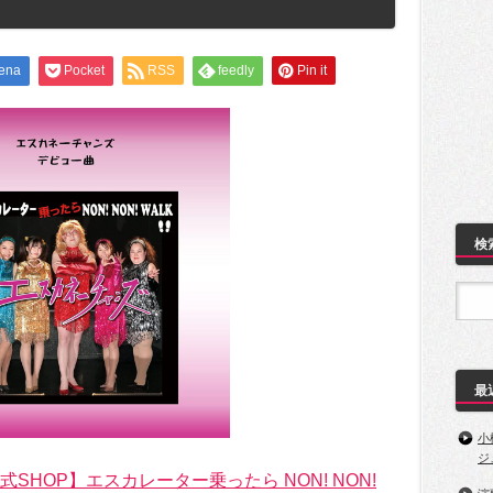
ena
Pocket
RSS
feedly
Pin it
検
最
小
ジ
SHOP】エスカレーター乗ったら NON! NON!