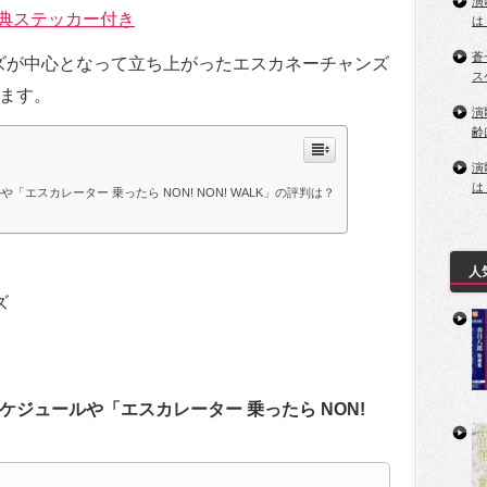
演
特典ステッカー付き
は
蒼
ンズが中心となって立ち上がったエスカネーチャンズ
ス
ます。
演
齢
演
は
エスカレーター 乗ったら NON! NON! WALK」の評判は？
人
ズ
ジュールや「エスカレーター 乗ったら NON!