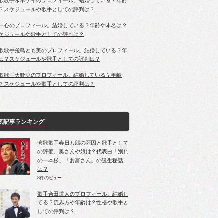
歌歌手水木ケイのプロフィール。結婚している？年齢
？スケジュールや歌手としての評判は？
一心のプロフィール。結婚している？年齢や本名は？
ケジュールや歌手としての評判は？
歌歌手飛鳥とも美のプロフィール。結婚している？年
は？スケジュールや歌手としての評判は？
歌歌手天野涼のプロフィール。結婚している？年齢
？スケジュールや歌手としての評判は？
気記事ランキング
演歌歌手春日八郎の死因と歌手として
の評価。奥さんや娘は？代表曲「別れ
の一本杉」「お富さん」の誕生秘話
は？
8件のビュー
歌手合田道人のプロフィール。結婚し
てる？読み方や年齢は？性格や歌手と
しての評判は？