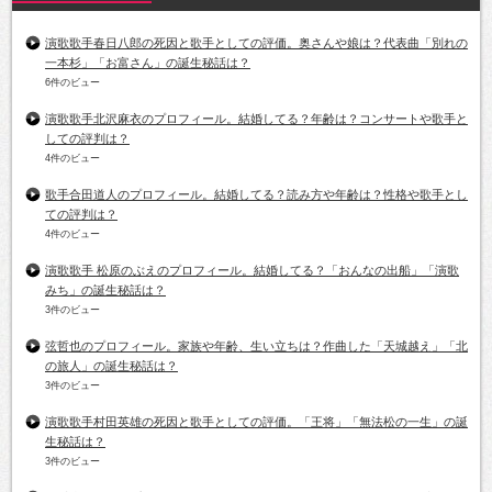
演歌歌手春日八郎の死因と歌手としての評価。奥さんや娘は？代表曲「別れの
一本杉」「お富さん」の誕生秘話は？
6件のビュー
演歌歌手北沢麻衣のプロフィール。結婚してる？年齢は？コンサートや歌手と
しての評判は？
4件のビュー
歌手合田道人のプロフィール。結婚してる？読み方や年齢は？性格や歌手とし
ての評判は？
4件のビュー
演歌歌手 松原のぶえのプロフィール。結婚してる？「おんなの出船」「演歌
みち」の誕生秘話は？
3件のビュー
弦哲也のプロフィール。家族や年齢、生い立ちは？作曲した「天城越え」「北
の旅人」の誕生秘話は？
3件のビュー
演歌歌手村田英雄の死因と歌手としての評価。「王将」「無法松の一生」の誕
生秘話は？
3件のビュー