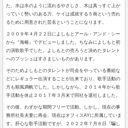
た。水は水のように流れるやさしさ、木は真っすぐ上が
っていく勢いのある力、ケイは成就する５画という売れ
るために用意された芸名ということになります。
２００９年４月２２日によしもとアール・アンド・シー
から『海椿』でデビューしました。ちなみによしもと初
の演歌歌手でした。よしもとの売ろうと決めたタレント
へのプッシュはすさまじいものがあります。
そのためよしもとのタレントが司会をやっている番組な
どにレギュラー出演することが出来ており、歌手活動の
方も順風満帆でした。しかしながら、２０１４年から歌
手活動を休止２０１７年３月末で同社を退社しました。
その後、わずかな期間フリーで活動。しかし、現在の事
務所社長夫妻に再会。現在はオフィスAYに所属していま
す。肝心な歌手活動ですが、２０２２年７月６日『騙し