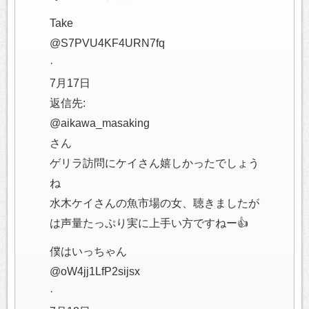
Take
@S7PVU4KF4URN7fq
·
7月17日
返信先:
@aikawa_masaking
さん
ゲリラ訪問にケイさん嬉しかったでしょう
ね
水木ケイさんの魚市場の女、聴きましたが
は声量たっぷり実に上手い方ですねー👍
僕はいっちゃん
@oW4jj1LfP2sijsx
·