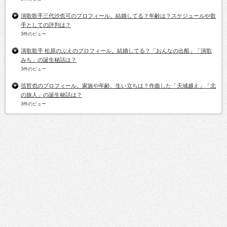
演歌歌手三代沙也可のプロフィール。結婚してる？年齢は？スケジュールや歌
手としての評判は？
3件のビュー
演歌歌手 松原のぶえのプロフィール。結婚してる？「おんなの出船」「演歌
みち」の誕生秘話は？
3件のビュー
弦哲也のプロフィール。家族や年齢、生い立ちは？作曲した「天城越え」「北
の旅人」の誕生秘話は？
3件のビュー