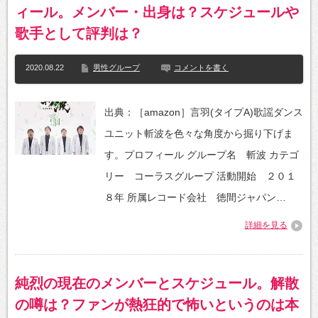
ィール。メンバー・出身は？スケジュールや
歌手として評判は？
2020.08.22
男性グループ
コメントを書く
出典：［amazon］言羽(タイプA)歌謡ダンス
ユニット斬波を色々な角度から掘り下げま
す。プロフィール グループ名 斬波 カテゴ
リー コーラスグループ 活動開始 ２０１
８年 所属レコード会社 徳間ジャパン…
詳細を見る
純烈の現在のメンバーとスケジュール。解散
の噂は？ファンが熱狂的で怖いというのは本