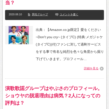
当？
2020.08.10
男性グループ
コメントを書く
出典：【Amazon.co.jp限定】愛をください
~Don't you cry~ (タイプC) (特典:メガジャケ
(タイプC))付)ファンに対して過剰サービス
をする事で有名な純烈を色々な角度から掘り
下げていきます。プロフィール…
詳細を見る
演歌歌謡グループはやぶさのプロフィール。
ショウヤの脱退理由は病気？2人になっての
評判は？