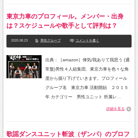
東京力車のプロフィール。メンバー・出身
は？スケジュールや歌手として評判は？
2020.08.23
男性グループ
コメントを書く
出典：［amazon］俥気/我ありて我思う (通
常盤)男性４人組集団、東京力車を色々な角
度から掘り下げていきます。プロフィール
グループ名 東京力車 活動開始 ２０１５
年 カテゴリー 男性ユニット 所属レ…
詳細を見る
歌謡ダンスユニット斬波（ザンパ）のプロフ