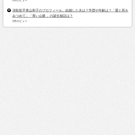
2件のビュー
演歌歌手青山和子のプロフィール。結婚した夫は？学歴や年齢は？「愛と死を
みつめて」「青い山脈 」の誕生秘話は？
2件のビュー