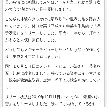
員から演歌に挑戦してみてはどうかと言われ助言通り次
の大会で演歌を歌い見事優勝しました。
この成功体験をきっかけに演歌歌手の世界に足を踏み入
れていきます。努力が実り平成１８年芸名千鳥綾で『鳴
子慕情』をリリースしました。平成２１年から古河市の
ふるさと大使に就任しました。
どうしてもメジャーデビューしたいという想いが強くな
り、平成２４年に上京しました。
同年１０月１４日にメジャーデビューが決まり、芸名を
五十川綾に改名しました。持っている資格はイカマスタ
ー認定試験満点取得、唐津・呼子イカ検定を所持してい
ます。
リリース状況は2019年12月11日にシングル「銀座の小
雪」をリリースしました。続いては結婚しているかにつ