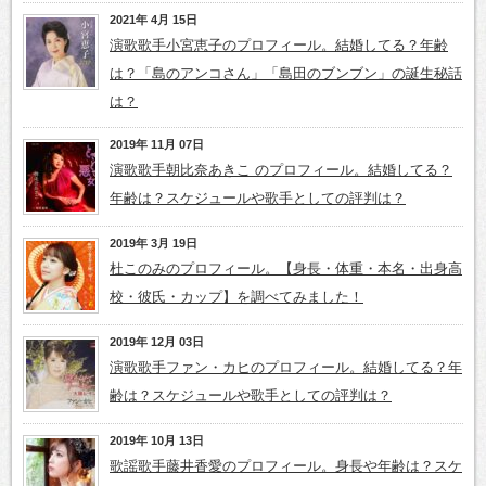
2021年 4月 15日
演歌歌手小宮恵子のプロフィール。結婚してる？年齢
は？「島のアンコさん」「島田のブンブン」の誕生秘話
は？
2019年 11月 07日
演歌歌手朝比奈あきこ のプロフィール。結婚してる？
年齢は？スケジュールや歌手としての評判は？
2019年 3月 19日
杜このみのプロフィール。【身長・体重・本名・出身高
校・彼氏・カップ】を調べてみました！
2019年 12月 03日
演歌歌手ファン・カヒのプロフィール。結婚してる？年
齢は？スケジュールや歌手としての評判は？
2019年 10月 13日
歌謡歌手藤井香愛のプロフィール。身長や年齢は？スケ