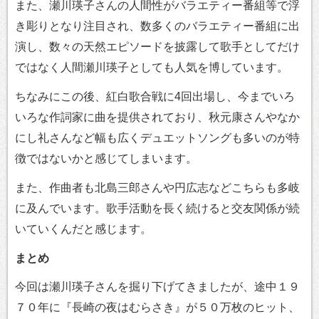
また、瀬川瑛子さんの人間性がバラエティー番組等で浮
き彫りとなり注目され、数多くのバラエティー番組に出
演し、数々の天然エピソードを披露して歌手としてだけ
ではなく人間瀬川瑛子としても人気を博しています。
ちなみにこの後、紅白歌合戦に4回出場し、今までいろ
いろな作詞家に曲を提供されており、秋元康さんやなか
にし礼さんなど幅も広くデュエットソングも多いのが特
徴ではないかと感じてしまいます。
また、作曲者も北島三郎さんや円広志などこちらも多岐
に及んでいます。歌手活動を長く続けると交友関係が続
いていくんだと感じます。
まとめ
今回は瀬川瑛子さんを掘り下げてきましたが、途中１９
７０年に『長崎の夜はむらさき』が５０万枚のヒット、