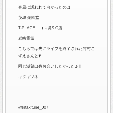
春風に誘われて向かったのは
茨城 楽園堂
T-PLACEニコス境S C店
岩崎電気
こちらでは先にライブを終了された竹村こ
ずえさんと❣️
同じ滋賀出身お会いしたかったぁ‼️
キタキツネ
@kitakitune_007