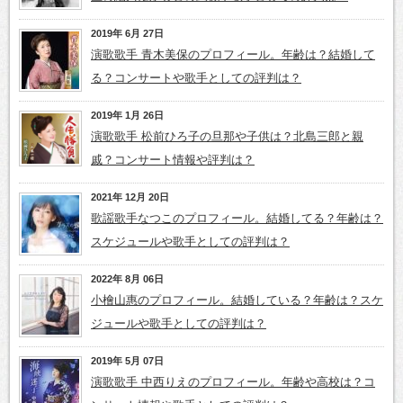
2019年 6月 27日
演歌歌手 青木美保のプロフィール。年齢は？結婚して
る？コンサートや歌手としての評判は？
2019年 1月 26日
演歌歌手 松前ひろ子の旦那や子供は？北島三郎と親
戚？コンサート情報や評判は？
2021年 12月 20日
歌謡歌手なつこのプロフィール。結婚してる？年齢は？
スケジュールや歌手としての評判は？
2022年 8月 06日
小檜山惠のプロフィール。結婚している？年齢は？スケ
ジュールや歌手としての評判は？
2019年 5月 07日
演歌歌手 中西りえのプロフィール。年齢や高校は？コ