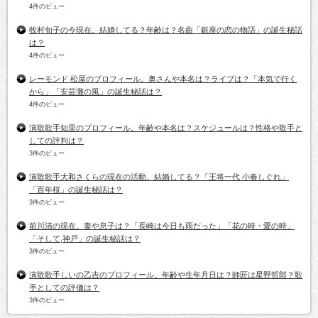
4件のビュー
牧村旬子の今現在。結婚してる？年齢は？名曲「銀座の恋の物語」の誕生秘話
は？
4件のビュー
レーモンド 松屋のプロフィール。奥さんや本名は？ライブは？「本気で行く
から」「安芸灘の風」の誕生秘話は？
4件のビュー
演歌歌手知里のプロフィール。年齢や本名は？スケジュールは？性格や歌手と
しての評判は？
3件のビュー
演歌歌手大和さくらの現在の活動。結婚してる？「王将一代 小春しぐれ」
「百年桜」の誕生秘話は？
3件のビュー
前川清の現在。妻や息子は？「長崎は今日も雨だった」「花の時・愛の時」
「そして,神戸」の誕生秘話は？
3件のビュー
演歌歌手しいの乙吉のプロフィール。年齢や生年月日は？師匠は星野哲郎？歌
手としての評価は？
3件のビュー