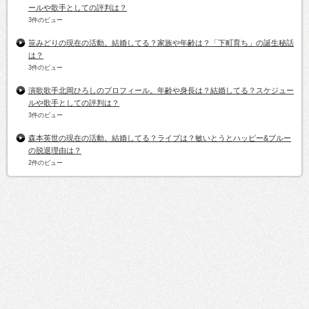
ールや歌手としての評判は？
3件のビュー
笹みどりの現在の活動。結婚してる？家族や年齢は？「下町育ち」の誕生秘話
は？
3件のビュー
演歌歌手北岡ひろしのプロフィール。年齢や身長は？結婚してる？スケジュー
ルや歌手としての評判は？
3件のビュー
森本英世の現在の活動。結婚してる？ライブは？敏いとうとハッピー&ブルー
の脱退理由は？
2件のビュー