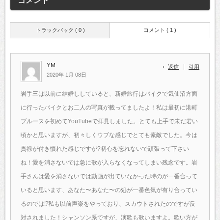
コメント
トラックバック ( 0 )
コメント ( 1 )
YM
返信
引用
2020年 1月 08日
岩手三は以前に結婚ししていると、新婚旅行はバイクで気仙沼方面
に行ったバイクとお二人の写真が載ってましたよ！私は最初に港町
ブルースを初めてYouTubeで拝見しました。とても上手で未だ若い
頃かと思いますが、初々しくウブな感じでとても素敵でした。今は
貫禄が付き慣れた感じですが?初心を忘れないで頑張って下さい
ね！愛を消さないでは急に歌が入らなくなってしまい残念です。岩
手さんは愛を消さないでは動画が出ていなかった時のが一番合って
いると思います、あなた〜あなた〜の処が一番色気が有り合ってい
るのでは⁉️私も以前声楽をやっており、スカウトされたのですが反
対されました！シャンソン系ですが、演歌も歌いますよ。歌い方が