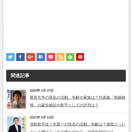
関連記事
2020年 2月 27日
尾形大作の現在の活動。年齢や家族は？代表曲「無錫旅
情」の誕生秘話や歌手としての評判は？
2021年 5月 13日
演歌歌手佐々木新一の現在の活動。年齢は？病気だった
という噂は？「あの娘たずねて」の誕生秘話は？