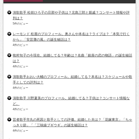
演歌歌手 松前ひろ子の旦那や子供は？北島三郎と親戚？コンサート情報や評
判は？
5件のビュー
レーモンド 松屋のプロフィール。奥さんや本名は？ライブは？「本気で行く
から」「安芸灘の風」の誕生秘話は？
4件のビュー
牧村旬子の今現在。結婚してる？年齢は？名曲「銀座の恋の物語」の誕生秘話
は？
4件のビュー
演歌歌手おおい大輔のプロフィール。結婚してる？本名は？スケジュールや歌
手としての評判は？
4件のビュー
演歌歌手 川野夏美のプロフィール。結婚してる？子供は？コンサート情報な
ど。
4件のビュー
芸者歌手市丸の死因と歌手としての評価。結婚した夫は？「花嫁東京」「ちゃ
っきり節」「「三味線ブギウギ」の誕生秘話は？
4件のビュー