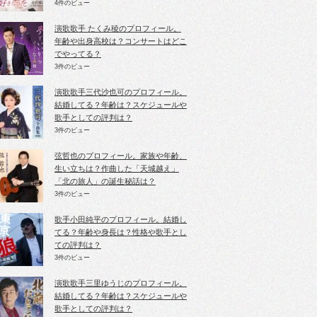
4件のビュー
演歌歌手 たくみ稜のプロフィール。
年齢や出身高校は？コンサートはどこ
でやってる？
3件のビュー
演歌歌手三代沙也可のプロフィール。
結婚してる？年齢は？スケジュールや
歌手としての評判は？
3件のビュー
弦哲也のプロフィール。家族や年齢、
生い立ちは？作曲した「天城越え」
「北の旅人」の誕生秘話は？
3件のビュー
歌手小田純平のプロフィール。結婚し
てる？年齢や身長は？性格や歌手とし
ての評判は？
3件のビュー
演歌歌手三里ゆうじのプロフィール。
結婚してる？年齢は？スケジュールや
歌手としての評判は？