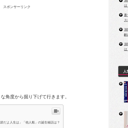
演
は
スポンサーリンク
蒼
ス
演
齢
演
は
人
々な角度から掘り下げて行きます。
花節だよ人生は」「他人船」の誕生秘話は？