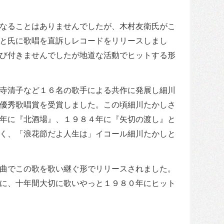
なることはありませんでしたが、木村友衛氏がこ
と氏に歌唱を直訴しレコードをリリースしまし
び付きませんでしたが地道な活動でヒットする形
寺清子など１６名の歌手による共作に発展し細川
優秀歌唱賞を受賞しました。この頃細川たかしさ
年に『北酒場』、１９８４年に『矢切の渡し』と
く、「浪花節だよ人生は」イコール細川たかしと
曲でこの歌を歌い継ぐ形でリリースされました。
に、十年間大切に歌いやっと１９８０年にヒット