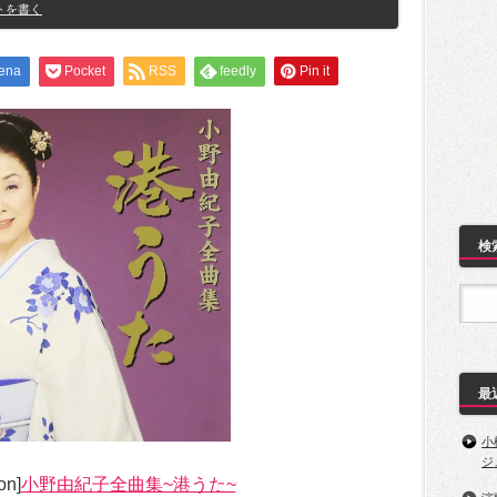
トを書く
ena
Pocket
RSS
feedly
Pin it
検
最
小
ジ
n]
小野由紀子全曲集~港うた~