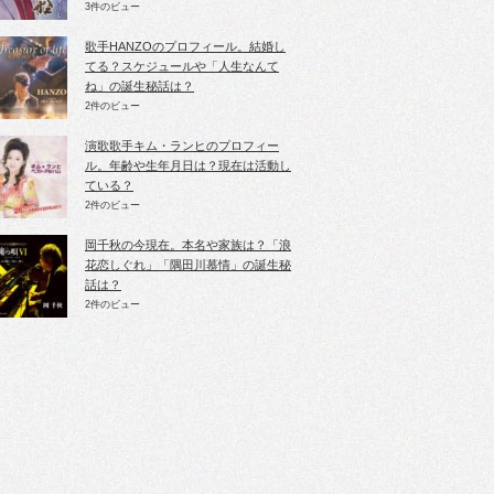
3件のビュー
歌手HANZOのプロフィール。結婚し
てる？スケジュールや「人生なんて
ね」の誕生秘話は？
2件のビュー
演歌歌手キム・ランヒのプロフィー
ル。年齢や生年月日は？現在は活動し
ている？
2件のビュー
岡千秋の今現在。本名や家族は？「浪
花恋しぐれ」「隅田川慕情」の誕生秘
話は？
2件のビュー