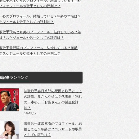
歌歌手水木ケイのプロフィール。結婚している？年齢
？スケジュールや歌手としての評判は？
一心のプロフィール。結婚している？年齢や本名は？
ケジュールや歌手としての評判は？
歌歌手飛鳥とも美のプロフィール。結婚している？年
は？スケジュールや歌手としての評判は？
歌歌手天野涼のプロフィール。結婚している？年齢
？スケジュールや歌手としての評判は？
気記事ランキング
演歌歌手春日八郎の死因と歌手として
の評価。奥さんや娘は？代表曲「別れ
の一本杉」「お富さん」の誕生秘話
は？
5件のビュー
演歌歌手北沢麻衣のプロフィール。結
婚してる？年齢は？コンサートや歌手
としての評判は？