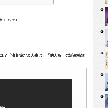
田 由起子）
は？「浪花節だよ人生は」「他人船」の誕生秘話