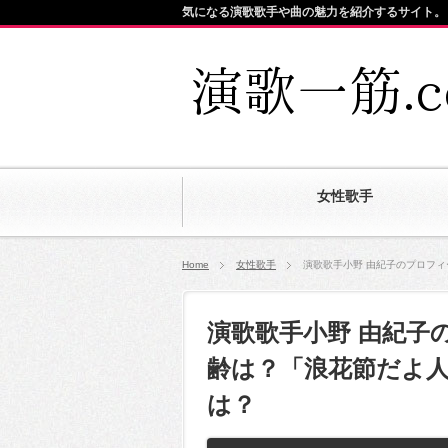
気になる演歌歌手や曲の魅力を紹介するサイト。
女性歌手
Home
女性歌手
演歌歌手小野 由紀子のプロフ
演歌歌手小野 由紀子
齢は？「浪花節だよ
は？