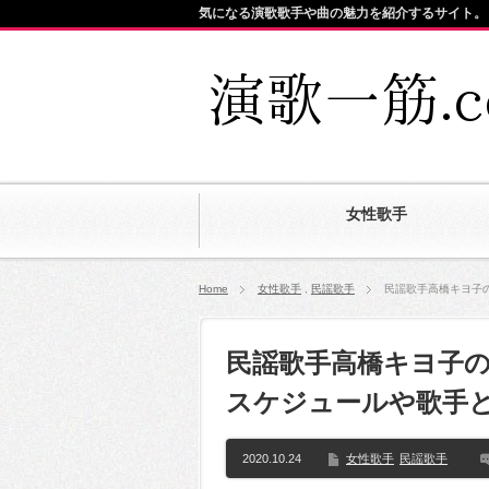
気になる演歌歌手や曲の魅力を紹介するサイト。
女性歌手
Home
女性歌手
,
民謡歌手
民謡歌手高橋キヨ子
民謡歌手高橋キヨ子
スケジュールや歌手
2020.10.24
女性歌手
民謡歌手