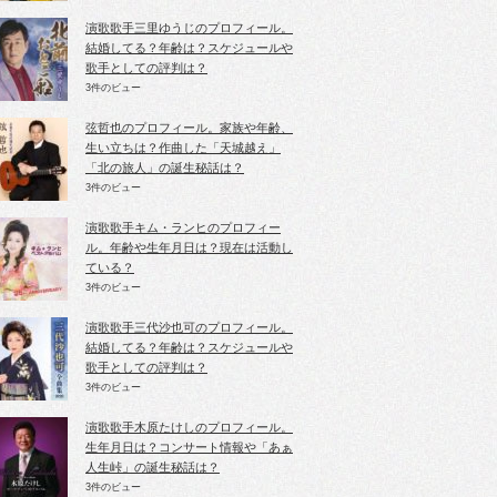
演歌歌手三里ゆうじのプロフィール。
結婚してる？年齢は？スケジュールや
歌手としての評判は？
3件のビュー
弦哲也のプロフィール。家族や年齢、
生い立ちは？作曲した「天城越え」
「北の旅人」の誕生秘話は？
3件のビュー
演歌歌手キム・ランヒのプロフィー
ル。年齢や生年月日は？現在は活動し
ている？
3件のビュー
演歌歌手三代沙也可のプロフィール。
結婚してる？年齢は？スケジュールや
歌手としての評判は？
3件のビュー
演歌歌手木原たけしのプロフィール。
生年月日は？コンサート情報や「あぁ
人生峠」の誕生秘話は？
3件のビュー