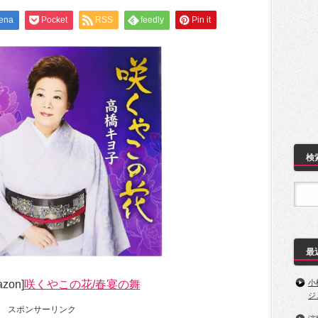
ena
Pocket
RSS
feedly
Pin it
検
最
zon]
咲くやこの花/春宴の舞
小
ジ
スポンサーリンク