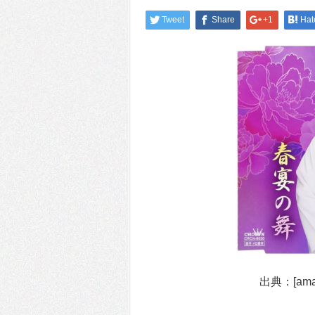
Tweet
Share
+1
Hat
出典：[ama