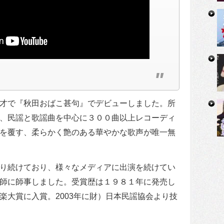
才で『秋田おばこ甚句』でデビューしました。所
、民謡と歌謡曲を中心に３００曲以上レコーディ
を覆す、柔らかく艶のある華やかな歌声が唯一無
り続けており、様々なメディアに出演を続けてい
師に師事しました。受賞歴は１９８１年に発売し
楽大賞に入賞。2003年に財）日本民謡協会より技