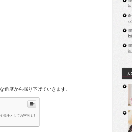
演
は
蒼
ス
演
齢
演
は
人
な角度から掘り下げていきます。
ルや歌手としての評判は？