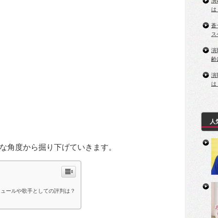
演
は
蒼
ス
演
齢
演
は
人
な角度から掘り下げていきます。
ジュールや歌手としての評判は？