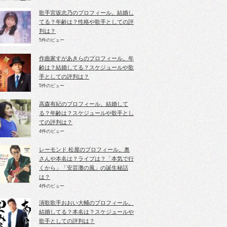
歌手宮坂志乃のプロフィール。結婚し
てる？年齢は？性格や歌手としての評
判は？
5件のビュー
作曲家すがあきらのプロフィール。年
齢は？結婚してる？スケジュールや歌
手としての評判は？
5件のビュー
高森有紀のプロフィール。結婚して
る？年齢は？スケジュールや歌手とし
ての評判は？
4件のビュー
レーモンド 松屋のプロフィール。奥
さんや本名は？ライブは？「本気で行
くから」「安芸灘の風」の誕生秘話
は？
4件のビュー
演歌歌手おおい大輔のプロフィール。
結婚してる？本名は？スケジュールや
歌手としての評判は？