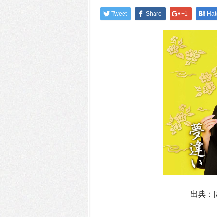
Tweet
Share
+1
Hat
出典：[a