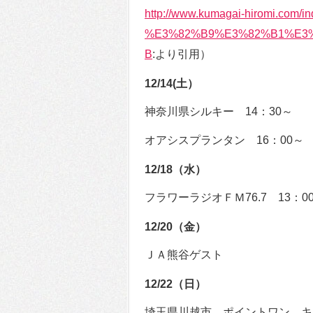
http://www.kumagai-hiromi.com/i
%E3%82%B9%E3%82%B1%E3
B
:より引用）
12/14(土）
神奈川県シルキー 14：30～
オアシスプランタン 16：00～
12/18（水）
フラワーラジオＦＭ76.7 13：0
12/20（金）
ＪＡ熊谷ゲスト
12/22（日）
埼玉県川越市 ポイントワン キ