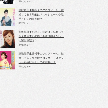
3件のビュー
演歌歌手生駒尚子のプロフィール。結
婚してる？年齢は？スケジュールや歌
手としての評判は？
3件のビュー
安倍里葎子の現在。年齢は？結婚して
る？橋幸夫との曲「今夜は離さない」
の誕生秘話は？
3件のビュー
演歌歌手永井裕子のプロフィール。結
婚してる？身長は？コンサートスケジ
ュールや歌手としての評判は？
2件のビュー