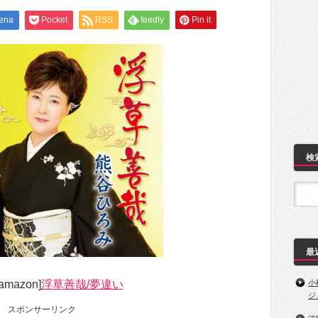
ena
Pocket
RSS
feedly
Pin it
検
最
mazon]
浮草善哉/夢違い
小
ジ
スポンサーリンク