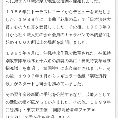
んに弟子入り新潟県で地道な活動を開始しました。
１９８６年にトーラスレコードからデビューを果たしま
した。１９８８年に、楽曲『花影の母』で「日本演歌大
賞」心のうた賞を受賞しました。その後、１９９３年９
月から社団法人虹の会正会員のキャラバンで私的慰問を
始め４００カ所以上の場所を訪問しました。
１９９５年４月に、沖縄特攻作戦で散華された、神風特
別攻撃隊草薙隊五十六名の鎮魂の為に「神風特攻草薙隊
招魂譜」を奉唱し、靖国神社に永久保存されました。そ
の後、１９９７年１月からレギュラー番組『演歌流行
歌』がスタートし司会を務めていました。
その翌年産経新聞に手記を公開するなど、芸能人として
の活動の幅が広がっていきました。その他、１９９９年
に総務庁・東京都主催 「国際高齢者年フェア in
TOKYO」で君が代を歌唱しました。