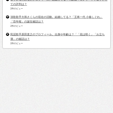
ての評判は？
2件のビュー
演歌歌手大和さくらの現在の活動。結婚してる？「王将一代 小春しぐれ」
「百年桜」の誕生秘話は？
2件のビュー
民謡歌手原田直之のプロフィール。出身や年齢は？「「花は咲く」「お立ち
酒」の秘話は？
2件のビュー