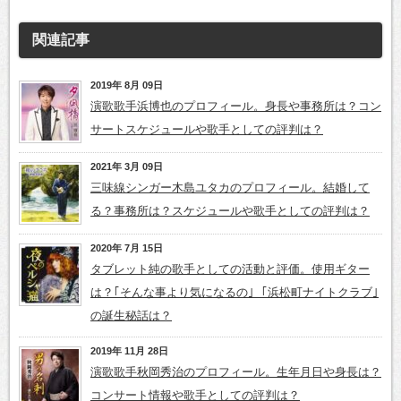
関連記事
2019年 8月 09日
演歌歌手浜博也のプロフィール。身長や事務所は？コン
サートスケジュールや歌手としての評判は？
2021年 3月 09日
三味線シンガー木島ユタカのプロフィール。結婚して
る？事務所は？スケジュールや歌手としての評判は？
2020年 7月 15日
タブレット純の歌手としての活動と評価。使用ギター
は？｢そんな事より気になるの｣ ｢浜松町ナイトクラブ｣
の誕生秘話は？
2019年 11月 28日
演歌歌手秋岡秀治のプロフィール。生年月日や身長は？
コンサート情報や歌手としての評判は？