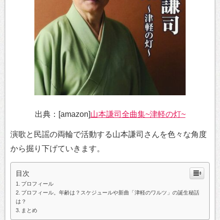
出典：[amazon]
山本謙司全曲集~津軽の灯~
演歌と民謡の両輪で活動する山本謙司さんを色々な角度
から掘り下げていきます。
目次
プロフィール
プロフィール。年齢は？スケジュールや新曲「津軽のワルツ」の誕生秘話
は？
まとめ