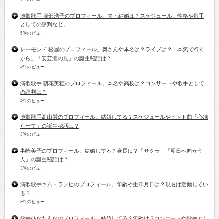
演歌歌手 服部浩子のプロフィール。夫・結婚は？スケジュール、性格や歌手
としての評判など。
5件のビュー
レーモンド 松屋のプロフィール。奥さんや本名は？ライブは？「本気で行く
から」「安芸灘の風」の誕生秘話は？
4件のビュー
演歌歌手 朝花美穂のプロフィール。本名や高校は？コンサートや歌手として
の評判は？
4件のビュー
演歌歌手高山厳のプロフィール。結婚してる？スケジュールやヒット曲「心凍
らせて」の誕生秘話は？
3件のビュー
半崎美子のプロフィール。結婚してる？身長は？「サクラ」「明日へ向かう
人」の誕生秘話は？
3件のビュー
演歌歌手キム・ランヒのプロフィール。年齢や生年月日は？現在は活動してい
る？
3件のビュー
歌手ひなたみなのプロフィール。結婚してる？年齢は？コンサートや歌手とし