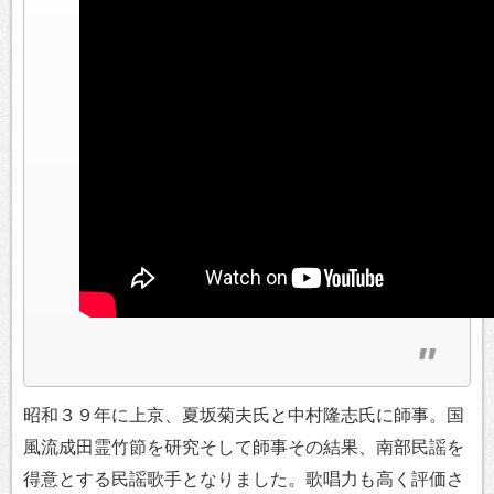
昭和３９年に上京、夏坂菊夫氏と中村隆志氏に師事。国
風流成田霊竹節を研究そして師事その結果、南部民謡を
得意とする民謡歌手となりました。歌唱力も高く評価さ