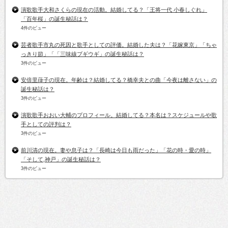
演歌歌手大和さくらの現在の活動。結婚してる？「王将一代 小春しぐれ」
「百年桜」の誕生秘話は？
4件のビュー
芸者歌手市丸の死因と歌手としての評価。結婚した夫は？「花嫁東京」「ちゃ
っきり節」「「三味線ブギウギ」の誕生秘話は？
3件のビュー
安倍里葎子の現在。年齢は？結婚してる？橋幸夫との曲「今夜は離さない」の
誕生秘話は？
3件のビュー
演歌歌手おおい大輔のプロフィール。結婚してる？本名は？スケジュールや歌
手としての評判は？
3件のビュー
前川清の現在。妻や息子は？「長崎は今日も雨だった」「花の時・愛の時」
「そして,神戸」の誕生秘話は？
3件のビュー