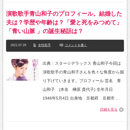
演歌歌手青山和子のプロフィール。結婚した
夫は？学歴や年齢は？「愛と死をみつめて」
「青い山脈 」の誕生秘話は？
2021.07.29
女性歌手
コメントを書く
出典：スター☆デラックス 青山和子今回は
演歌歌手の青山和子さんを色々な角度から掘
り下げていきます。プロフィール 芸名 青
山和子 (本名 榊原 貴代子) 生年月日
1946年5月4日 出身地 京都府 京都市 …
詳細を見る