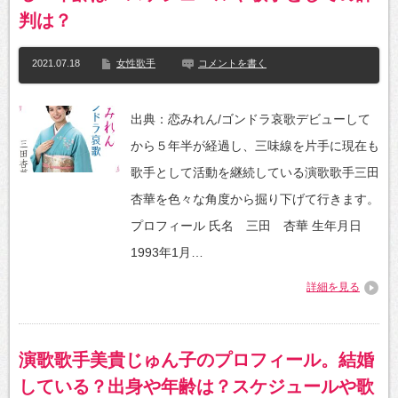
判は？
2021.07.18
女性歌手
コメントを書く
出典：恋みれん/ゴンドラ哀歌デビューして
から５年半が経過し、三味線を片手に現在も
歌手として活動を継続している演歌歌手三田
杏華を色々な角度から掘り下げて行きます。
プロフィール 氏名 三田 杏華 生年月日
1993年1月…
詳細を見る
演歌歌手美貴じゅん子のプロフィール。結婚
している？出身や年齢は？スケジュールや歌