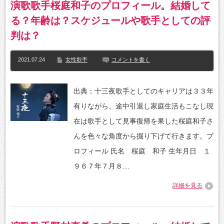
演歌歌手桜庭和子のプロフィール。結婚して
る？年齢は？スケジュールや歌手としての評
判は？
2021.07.24
女性歌手
コメントを書く
出典：十三夜歌手としてのキャリアは３３年
有りながら、途中引退し家庭生活もこなし現
在は歌手として見事復帰を果した桜庭和子さ
んを色々な角度から掘り下げて行きます。プ
ロフィール 氏名 桜庭 和子 生年月日 １
９６７年７月８…
詳細を見る