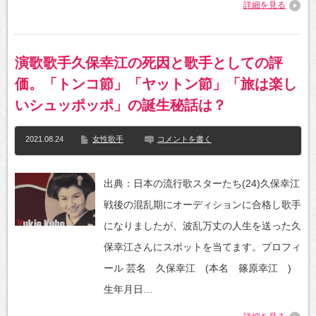
詳細を見る
演歌歌手久保幸江の死因と歌手としての評
価。「トンコ節」「ヤットン節」「旅は楽し
いシュッポッポ」の誕生秘話は？
2021.08.24
女性歌手
コメントを書く
出典：日本の流行歌スターたち(24)久保幸江
戦後の混乱期にオーディションに合格し歌手
になりましたが、波乱万丈の人生を送った久
保幸江さんにスポットを当てます。プロフィ
ール 芸名 久保幸江 (本名 篠原幸江 )
生年月日…