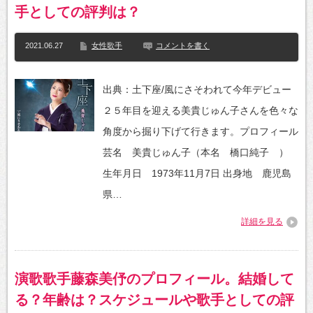
手としての評判は？
2021.06.27
女性歌手
コメントを書く
出典：土下座/風にさそわれて今年デビュー
２５年目を迎える美貴じゅん子さんを色々な
角度から掘り下げて行きます。プロフィール
芸名 美貴じゅん子（本名 橋口純子 ）
生年月日 1973年11月7日 出身地 鹿児島
県…
詳細を見る
演歌歌手藤森美伃のプロフィール。結婚して
る？年齢は？スケジュールや歌手としての評