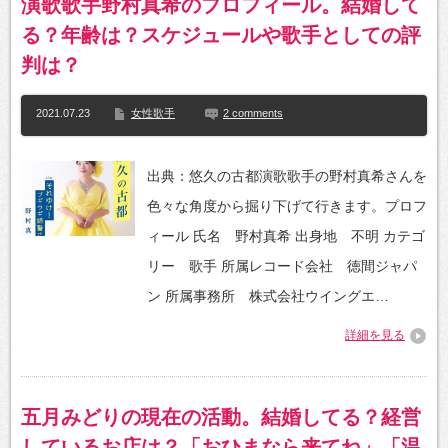
演歌歌手野村真希のプロフィール。結婚して
る？年齢は？スケジュールや歌手としての評
判は？
2021.07.23
女性歌手
2 comments
出典：悠久の古都演歌歌手の野村真希さんを
色々な角度から掘り下げて行きます。プロフ
ィール 氏名 野村真希 出身地 不明 カテゴ
リー 歌手 所属レコード会社 徳間ジャパ
ン 所属事務所 株式会社ウイングエ…
詳細を見る
五月みどりの現在の活動。結婚してる？経営
しているお店は？「おひまなら来てね」「温