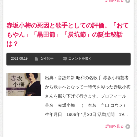
詳細を見る
赤坂小梅の死因と歌手としての評価。「おて
もやん」「黒田節」「炭坑節」の誕生秘話
は？
2021.08.19
女性歌手
コメントを書く
出典：音故知新 昭和の名歌手 赤坂小梅芸者
から歌手へとなって一時代を彩った赤坂小梅
さんを掘り下げて行きます。プロフィール
芸名 赤坂小梅 （ 本名 向山 コウメ）
生年月日 1906年4月20日 活動期間 19…
詳細を見る