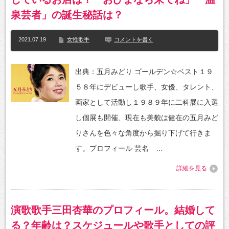
泉芸者」の誕生秘話は？
2021.07.19
女性歌手
コメントを書く
出典：五月みどり ゴールデン☆ベスト１９
５８年にデビューし歌手、女優、タレント、
画家として活動し１９８９年に二科展に入選
し個展も開催、現在も美貌は健在の五月みど
りさんを色々な角度から掘り下げて行きま
す。プロフィール 芸名 …
詳細を見る
演歌歌手三田杏華のプロフィール。結婚して
る？年齢は？スケジュールや歌手としての評