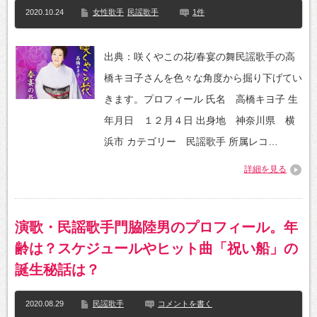
2020.10.24
女性歌手
民謡歌手
1件
出典：咲くやこの花/春宴の舞民謡歌手の高
橋キヨ子さんを色々な角度から掘り下げてい
きます。プロフィール 氏名 高橋キヨ子 生
年月日 １２月４日 出身地 神奈川県 横
浜市 カテゴリー 民謡歌手 所属レコ…
詳細を見る
演歌・民謡歌手門脇陸男のプロフィール。年
齢は？スケジュールやヒット曲「祝い船」の
誕生秘話は？
2020.08.29
民謡歌手
コメントを書く