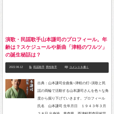
演歌・民謡歌手山本謙司のプロフィール。年
齢は？スケジュールや新曲「津軽のワルツ」
の誕生秘話は？
2022.06.12
民謡歌手
男性歌手
コメントを書く
出典：山本謙司全曲集~津軽の灯~演歌と民
謡の両輪で活動する山本謙司さんを色々な角
度から掘り下げていきます。プロフィール
氏名 山本謙司 生年月日 １９４３年３月
２８日 出身地 青森県 西津軽郡森田村芸