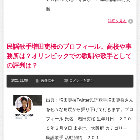
暦 …
詳細を見る
民謡歌手増田吏桜のプロフィール。高校や事
務所は？オリンピックでの歌唱や歌手として
の評判は？
2021.11.08
民謡歌手
コメントを書く
出典：増田吏桜Twitter民謡歌手増田吏桜さん
を色々な角度から掘り下げて行きます。プロ
フィール 氏名 増田吏桜 生年月日 ２００
５年６月９日 出身地 大阪府 カテゴリー
民謡歌手 活動開始 ２０１…