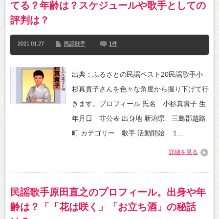
てる？年齢は？スケジュールや歌手としての
評判は？
2021.01.27
民謡歌手
1件
出典：ふるさとの民謡ベスト20民謡歌手小
杉真貴子さんを色々な角度から掘り下げて行
きます。プロフィール 氏名 小杉真貴子 生
年月日 非公表 出身地 新潟県 三島郡越路
町 カテゴリー 歌手 活動開始 １…
詳細を見る
民謡歌手原田直之のプロフィール。出身や年
齢は？「「花は咲く」「お立ち酒」の秘話