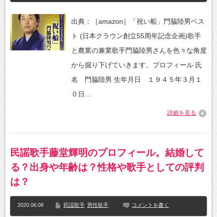
出典：［amazon］「祝い船」門脇陸男ベス
ト (日本クラウン創立55周年記念企画)歌手
と農業の兼業歌手門脇陸男さんを色々な角度
から掘り下げていきます。プロフィール 氏
名 門脇陸男 生年月日 １９４５年３月１
０日…
詳細を見る
民謡歌手藤堂輝明のプロフィール。結婚して
る？出身や年齢は？性格や歌手としての評判
は？
2020.06.08
民謡歌手
男性歌手
コメントを書く