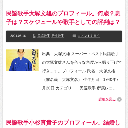
民謡歌手大塚文雄のプロフィール。何歳？息
子は？スケジュールや歌手としての評判は？
2021.03.16
民謡歌手
男性歌手
コメントを書く
出典：大塚文雄 スーパー・ベスト民謡歌手
の大塚文雄さんを色々な角度から掘り下げて
行きます。プロフィール 氏名 大塚文雄
（前名義 大塚文彦） 生年月日 1940年7
月20日 カテゴリー 民謡歌手 所属レコ…
詳細を見る
民謡歌手小杉真貴子のプロフィール。結婚し