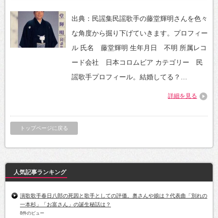
出典：民謡集民謡歌手の藤堂輝明さんを色々
な角度から掘り下げていきます。プロフィー
ル 氏名 藤堂輝明 生年月日 不明 所属レコ
ード会社 日本コロムビア カテゴリー 民
謡歌手プロフィール。結婚してる？…
詳細を見る
トップページに戻る
人気記事ランキング
演歌歌手春日八郎の死因と歌手としての評価。奥さんや娘は？代表曲「別れの
一本杉」「お富さん」の誕生秘話は？
8件のビュー