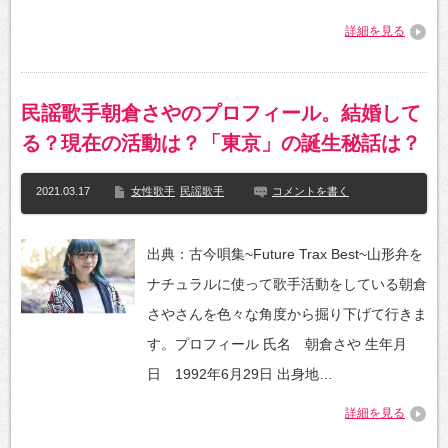
詳細を見る
民謡歌手朝倉さやのプロフィール。結婚して
る？現在の活動は？「東京」の誕生秘話は？
2021.03.17
女性歌手
民謡歌手
コメントを書く
出典：古今唄集~Future Trax Best~山形弁を
ナチュラルに使って歌手活動をしている朝倉
さやさんを色々な角度から掘り下げて行きま
す。プロフィール 氏名 朝倉さや 生年月
日 1992年6月29日 出身地…
詳細を見る