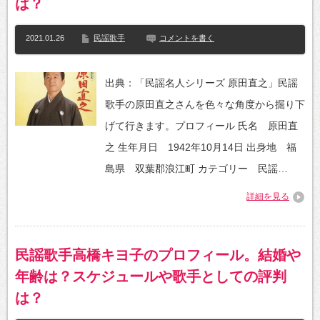
は？
2021.01.26
民謡歌手
コメントを書く
出典：「民謡名人シリーズ 原田直之」民謡
歌手の原田直之さんを色々な角度から掘り下
げて行きます。プロフィール 氏名 原田直
之 生年月日 1942年10月14日 出身地 福
島県 双葉郡浪江町 カテゴリー 民謡…
詳細を見る
民謡歌手高橋キヨ子のプロフィール。結婚や
年齢は？スケジュールや歌手としての評判
は？