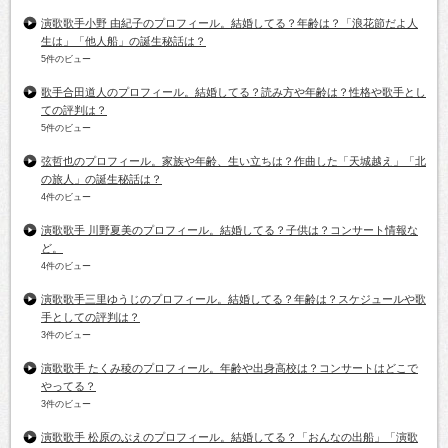
演歌歌手小野 由紀子のプロフィール。結婚してる？年齢は？「浪花節だよ人
生は」「他人船」の誕生秘話は？
5件のビュー
歌手合田道人のプロフィール。結婚してる？読み方や年齢は？性格や歌手とし
ての評判は？
5件のビュー
弦哲也のプロフィール。家族や年齢、生い立ちは？作曲した「天城越え」「北
の旅人」の誕生秘話は？
4件のビュー
演歌歌手 川野夏美のプロフィール。結婚してる？子供は？コンサート情報な
ど。
4件のビュー
演歌歌手三里ゆうじのプロフィール。結婚してる？年齢は？スケジュールや歌
手としての評判は？
3件のビュー
演歌歌手 たくみ稜のプロフィール。年齢や出身高校は？コンサートはどこで
やってる？
3件のビュー
演歌歌手 松原のぶえのプロフィール。結婚してる？「おんなの出船」「演歌