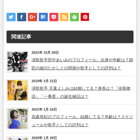
関連記事
2021年 10月 29日
演歌歌手田中あいみのプロフィール。出身や年齢は？師
匠の細川たかしとの関係や歌手としての評判は？
2019年 3月 21日
演歌歌手 天童よしみは結婚してる？身長は？「珍島物
語」「一番星」の誕生秘話は？
2021年 1月 16日
高森有紀のプロフィール。結婚してる？年齢は？スケジ
ュールや歌手としての評判は？
2020年 1月 29日