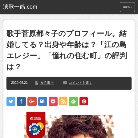
menu
歌手菅原都々子のプロフィール。結
婚してる？出身や年齢は？「江の島
エレジー」「憧れの住む町」の評判
は？
2020.06.21
女性歌手
コメントを書く