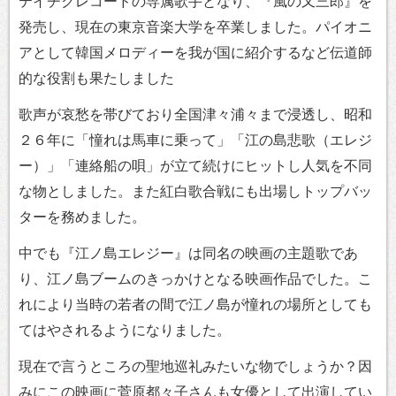
テイチクレコードの専属歌手となり、『風の又三郎』を
発売し、現在の東京音楽大学を卒業しました。パイオニ
アとして韓国メロディーを我が国に紹介するなど伝道師
的な役割も果たしました
歌声が哀愁を帯びており全国津々浦々まで浸透し、昭和
２６年に「憧れは馬車に乗って」「江の島悲歌（エレジ
ー）」「連絡船の唄」が立て続けにヒットし人気を不同
な物としました。また紅白歌合戦にも出場しトップバッ
ターを務めました。
中でも『江ノ島エレジー』は同名の映画の主題歌であ
り、江ノ島ブームのきっかけとなる映画作品でした。こ
れにより当時の若者の間で江ノ島が憧れの場所としても
てはやされるようになりました。
現在で言うところの聖地巡礼みたいな物でしょうか？因
みにこの映画に菅原都々子さんも女優として出演してい