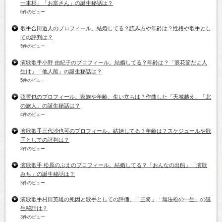
一本杉」「お富さん」の誕生秘話は？
6件のビュー
歌手合田道人のプロフィール。結婚してる？読み方や年齢は？性格や歌手とし
ての評判は？
5件のビュー
演歌歌手小野 由紀子のプロフィール。結婚してる？年齢は？「浪花節だよ人
生は」「他人船」の誕生秘話は？
5件のビュー
弦哲也のプロフィール。家族や年齢、生い立ちは？作曲した「天城越え」「北
の旅人」の誕生秘話は？
4件のビュー
演歌歌手三代沙也可のプロフィール。結婚してる？年齢は？スケジュールや歌
手としての評判は？
3件のビュー
演歌歌手 松原のぶえのプロフィール。結婚してる？「おんなの出船」「演歌
みち」の誕生秘話は？
3件のビュー
演歌歌手村田英雄の死因と歌手としての評価。「王将」「無法松の一生」の誕
生秘話は？
3件のビュー