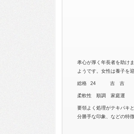
孝心が厚く年長者を助け
ようです。女性は養子を
総格 24 吉 吉
柔軟性 順調 家庭運
要領よく処理がテキパキ
分勝手な印象、などの特