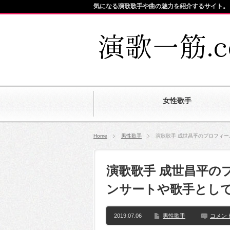
気になる演歌歌手や曲の魅力を紹介するサイト。
女性歌手
Home
男性歌手
演歌歌手 成世昌平のプロフィ
演歌歌手 成世昌平の
ンサートや歌手とし
2019.07.06
男性歌手
コメン