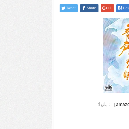
Tweet
Share
+1
Hat
出典：［amaz