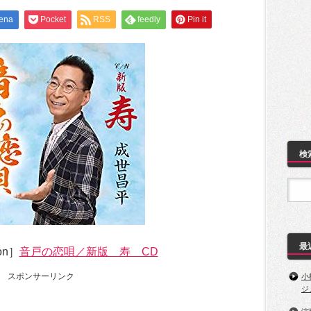
ena
Pocket
RSS
feedly
Pin it
検
最
on］
音戸の恋唄／新版 寿 CD
スポンサーリンク
小
ジ