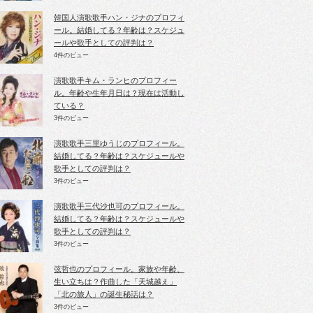
韓国人演歌歌手ハン・ジナのプロフィ
ール。結婚してる？年齢は？スケジュ
ールや歌手としての評判は？
4件のビュー
演歌歌手キム・ランヒのプロフィー
ル。年齢や生年月日は？現在は活動し
ている？
3件のビュー
演歌歌手三里ゆうじのプロフィール。
結婚してる？年齢は？スケジュールや
歌手としての評判は？
3件のビュー
演歌歌手三代沙也可のプロフィール。
結婚してる？年齢は？スケジュールや
歌手としての評判は？
3件のビュー
弦哲也のプロフィール。家族や年齢、
生い立ちは？作曲した「天城越え」
「北の旅人」の誕生秘話は？
3件のビュー