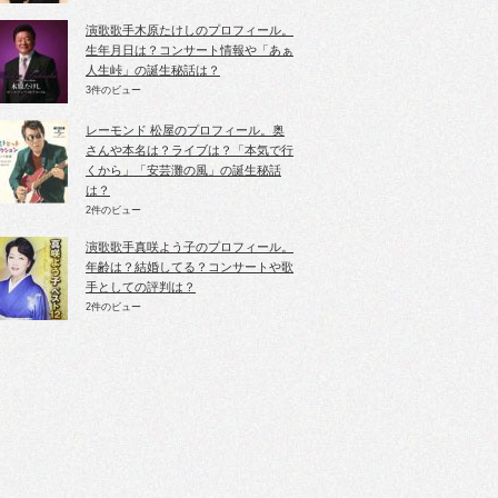
演歌歌手木原たけしのプロフィール。
生年月日は？コンサート情報や「あぁ
人生峠」の誕生秘話は？
3件のビュー
レーモンド 松屋のプロフィール。奥
さんや本名は？ライブは？「本気で行
くから」「安芸灘の風」の誕生秘話
は？
2件のビュー
演歌歌手真咲よう子のプロフィール。
年齢は？結婚してる？コンサートや歌
手としての評判は？
2件のビュー