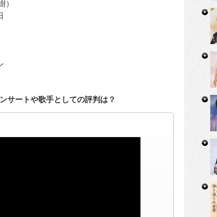
樹）
日
ン
ンサートや歌手としての評判は？