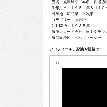
芸名 成世昌平（本名 堀邉 茂
生年月日 １９５１年６月１０
出身地 広島県 三次市
カテゴリー 演歌歌手
活動開始 １９８５年
所属レコード会社 日本クラウ
所属事務所 ㈱ハブマーシー
プロフィール。家族や性格は？コ