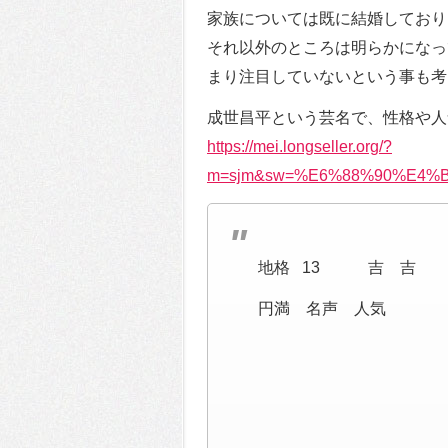
家族については既に結婚しており
それ以外のところは明らかになっ
まり注目していないという事も考
成世昌平という芸名で、性格や人
https://mei.longseller.org/?
m=sjm&sw=%E6%88%90%E4%
地格 13 吉 吉
円満 名声 人気