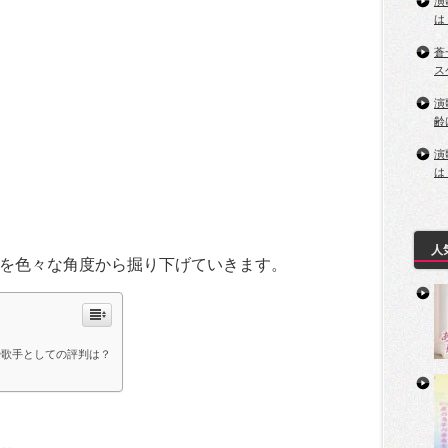
演
は
蒼
ス
演
齢
演
は
人
を色々な角度から掘り下げていきます。
や歌手としての評判は？