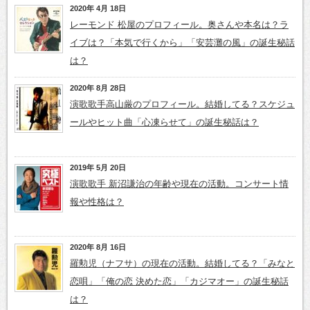
2020年 4月 18日
レーモンド 松屋のプロフィール。奥さんや本名は？ラ
イブは？「本気で行くから」「安芸灘の風」の誕生秘話
は？
2020年 8月 28日
演歌歌手高山厳のプロフィール。結婚してる？スケジュ
ールやヒット曲「心凍らせて」の誕生秘話は？
2019年 5月 20日
演歌歌手 新沼謙治の年齢や現在の活動。コンサート情
報や性格は？
2020年 8月 16日
羅勲児（ナフサ）の現在の活動。結婚してる？「みなと
恋唄」「俺の恋 決めた恋」「カジマオー」の誕生秘話
は？