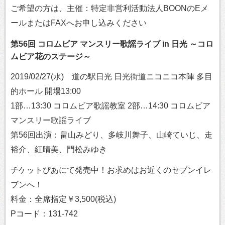
ご希望の方は、主催：特定非営利活動法人BOONのEメ
ールまたはFAXへお申し込みください
第56回 コロムビア マンスリー歌謡ライブ in 日光 ～コロ
ムビア花のステージ～
2019/02/27(水) 道の駅日光 日光街道ニコニコ本陣 多目
的ホール 開場13:00
1部…13:30 コロムビア歌謡教室 2部…14:30 コロムビア
マンスリー歌謡ライブ
第56回出演：畠山みどり、多岐川舞子、山崎ていじ、走
裕介、紅晴美、門松みゆき
チケットぴあにて発売中！お求めはお近くのセブンイレ
ブンへ！
料金：全席指定￥3,500(税込)
Pコード：131-742