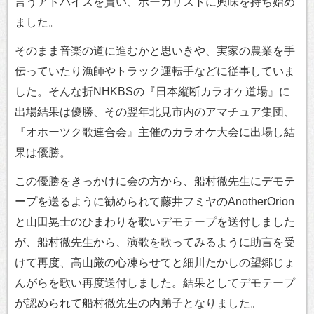
言うアドバイスを貰い、ボーカリストに興味を持ち始め
ました。
そのまま音楽の道に進むかと思いきや、実家の農業を手
伝っていたり漁師やトラック運転手などに従事していま
した。そんな折NHKBSの『日本縦断カラオケ道場』に
出場結果は優勝、その翌年北見市内のアマチュア集団、
『オホーツク歌連合会』主催のカラオケ大会に出場し結
果は優勝。
この優勝をきっかけに会の方から、船村徹先生にデモテ
ープを送るように勧められて藤井フミヤのAnotherOrion
と山田晃士のひまわりを歌いデモテープを送付しました
が、船村徹先生から、演歌を歌ってみるように助言を受
けて再度、高山厳の心凍らせてと細川たかしの望郷じょ
んがらを歌い再度送付しました。結果としてデモテープ
が認められて船村徹先生の内弟子となりました。