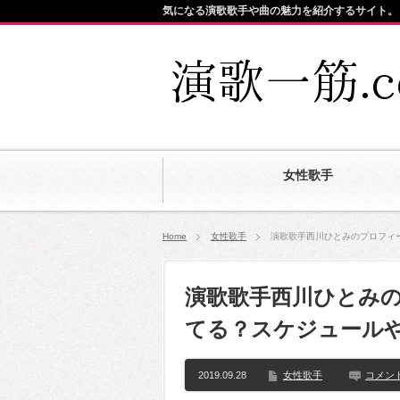
気になる演歌歌手や曲の魅力を紹介するサイト。
女性歌手
Home
女性歌手
演歌歌手西川ひとみのプロフィ
演歌歌手西川ひとみ
てる？スケジュール
2019.09.28
女性歌手
コメン