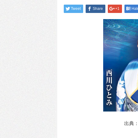
Tweet
Share
+1
Hat
出典：[