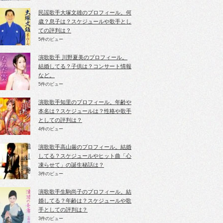
民謡歌手大塚文雄のプロフィール。何
歳？息子は？スケジュールや歌手とし
ての評判は？
5件のビュー
演歌歌手 川野夏美のプロフィール。
結婚してる？子供は？コンサート情報
など。
5件のビュー
演歌歌手知里のプロフィール。年齢や
本名は？スケジュールは？性格や歌手
としての評判は？
4件のビュー
演歌歌手高山厳のプロフィール。結婚
してる？スケジュールやヒット曲「心
凍らせて」の誕生秘話は？
3件のビュー
演歌歌手生駒尚子のプロフィール。結
婚してる？年齢は？スケジュールや歌
手としての評判は？
3件のビュー