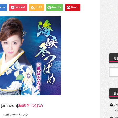
ena
Pocket
RSS
feedly
Pin it
検
最
amazon]
海峡冬つばめ
小
ジ
スポンサーリンク