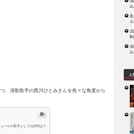
演
は
蒼
ス
演
齢
演
は
人
持つ、演歌歌手の西川ひとみさんを色々な角度から
ジュールや歌手としての評判は？