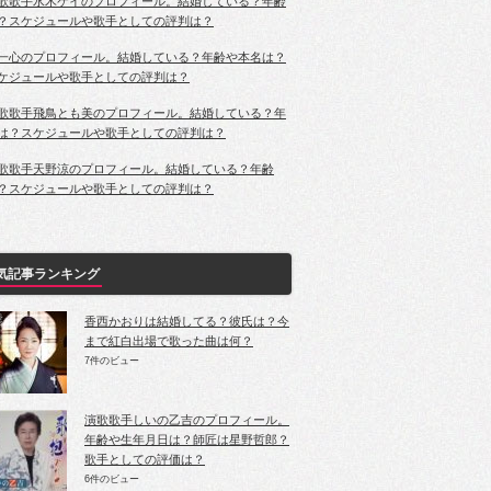
歌歌手水木ケイのプロフィール。結婚している？年齢
？スケジュールや歌手としての評判は？
一心のプロフィール。結婚している？年齢や本名は？
ケジュールや歌手としての評判は？
歌歌手飛鳥とも美のプロフィール。結婚している？年
は？スケジュールや歌手としての評判は？
歌歌手天野涼のプロフィール。結婚している？年齢
？スケジュールや歌手としての評判は？
気記事ランキング
香西かおりは結婚してる？彼氏は？今
まで紅白出場で歌った曲は何？
7件のビュー
演歌歌手しいの乙吉のプロフィール。
年齢や生年月日は？師匠は星野哲郎？
歌手としての評価は？
6件のビュー