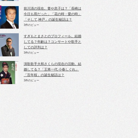
前川清の現在。妻や息子は？「長崎は
今日も雨だった」「花の時・愛の時」
「そして,神戸」の誕生秘話は？
3件のビュー
すぎもとまさとのプロフィール。結婚
してる？年齢は？コンサートや歌手と
しての評判は？
3件のビュー
演歌歌手大和さくらの現在の活動。結
婚してる？「王将一代 小春しぐれ」
「百年桜」の誕生秘話は？
3件のビュー