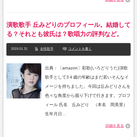
演歌歌手 丘みどりのプロフィール。結婚して
る？それとも彼氏は？歌唱力の評判など。
2019.01.31
女性歌手
コメントを書く
出典：〔amazon〕彩歌(いろどりうた)演歌
歌手として3４歳の年齢はまだ若いそんなイ
メージを持ちました。今回は丘みどりさんを
色々な角度から掘り下げて行きます。プロフ
ィール 氏名 丘みどり （本名 岡美里）
生年月日…
詳細を見る