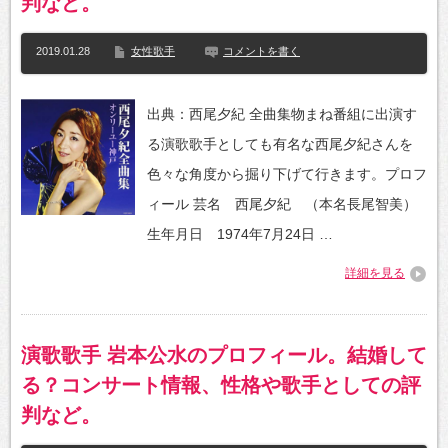
判など。
2019.01.28
女性歌手
コメントを書く
出典：西尾夕紀 全曲集物まね番組に出演す
る演歌歌手としても有名な西尾夕紀さんを
色々な角度から掘り下げて行きます。プロフ
ィール 芸名 西尾夕紀 （本名長尾智美）
生年月日 1974年7月24日 …
詳細を見る
演歌歌手 岩本公水のプロフィール。結婚して
る？コンサート情報、性格や歌手としての評
判など。