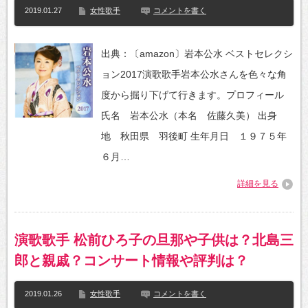
2019.01.27
女性歌手
コメントを書く
出典：〔amazon〕岩本公水 ベストセレクシ
ョン2017演歌歌手岩本公水さんを色々な角
度から掘り下げて行きます。プロフィール
氏名 岩本公水（本名 佐藤久美） 出身
地 秋田県 羽後町 生年月日 １９７５年
６月…
詳細を見る
演歌歌手 松前ひろ子の旦那や子供は？北島三
郎と親戚？コンサート情報や評判は？
2019.01.26
女性歌手
コメントを書く