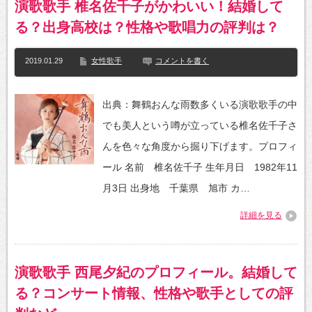
演歌歌手 椎名佐千子がかわいい！結婚して
る？出身高校は？性格や歌唱力の評判は？
2019.01.29
女性歌手
コメントを書く
出典：舞鶴おんな雨数多くいる演歌歌手の中
でも美人という噂が立っている椎名佐千子さ
んを色々な角度から掘り下げます。プロフィ
ール 名前 椎名佐千子 生年月日 1982年11
月3日 出身地 千葉県 旭市 カ…
詳細を見る
演歌歌手 西尾夕紀のプロフィール。結婚して
る？コンサート情報、性格や歌手としての評