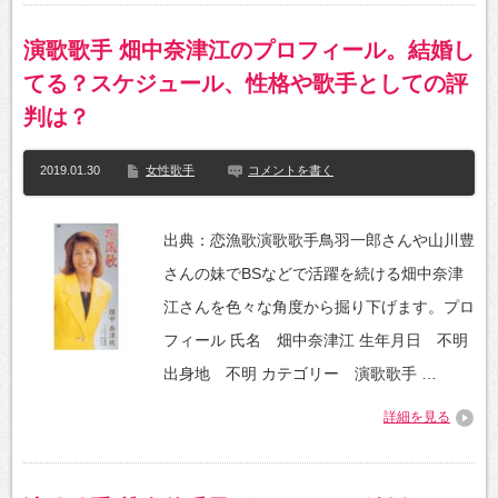
演歌歌手 畑中奈津江のプロフィール。結婚し
てる？スケジュール、性格や歌手としての評
判は？
2019.01.30
女性歌手
コメントを書く
出典：恋漁歌演歌歌手鳥羽一郎さんや山川豊
さんの妹でBSなどで活躍を続ける畑中奈津
江さんを色々な角度から掘り下げます。プロ
フィール 氏名 畑中奈津江 生年月日 不明
出身地 不明 カテゴリー 演歌歌手 …
詳細を見る