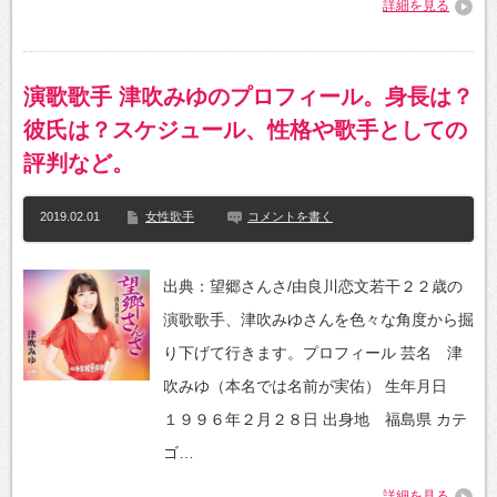
詳細を見る
演歌歌手 津吹みゆのプロフィール。身長は？
彼氏は？スケジュール、性格や歌手としての
評判など。
2019.02.01
女性歌手
コメントを書く
出典：望郷さんさ/由良川恋文若干２２歳の
演歌歌手、津吹みゆさんを色々な角度から掘
り下げて行きます。プロフィール 芸名 津
吹みゆ（本名では名前が実佑） 生年月日
１９９６年２月２８日 出身地 福島県 カテ
ゴ…
詳細を見る