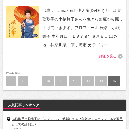
出典：〔amazon〕他人傘(DVD付)今回は演
歌歌手の小桜舞子さんを色々な角度から掘り
下げていきます。プロフィール 氏名 小桜
舞子 生年月日 １９７８年６月６日 出身
地 神奈川県 茅ヶ崎市 カテゴリー …
詳細を見る
PAGE NAVI
«
1
…
40
41
42
43
44
45
人気記事ランキング
演歌歌手生駒尚子のプロフィール。結婚してる？年齢は？スケジュールや歌手
としての評判は？