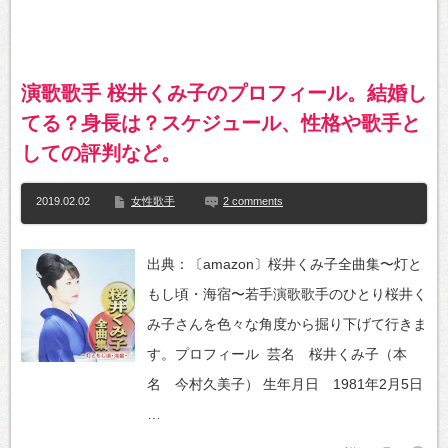
演歌歌手 桜井くみ子のプロフィール。結婚し
てる？身長は？スケジュール、性格や歌手と
しての評判など。
2019.02.02
女性歌手
2 comments
出典：〔amazon〕桜井くみ子全曲集〜灯と
もし頃・海宿〜若手演歌歌手のひとり桜井く
み子さんを色々な角度から掘り下げて行きま
す。プロフィール 芸名 桜井くみ子（本
名 今村久美子） 生年月日 1981年2月5日
…