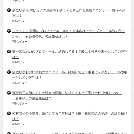
5件のビュー
演歌歌手 松前ひろ子の旦那や子供は？北島三郎と親戚？コンサート情報や評
判は？
5件のビュー
レーモンド 松屋のプロフィール。奥さんや本名は？ライブは？「本気で行く
から」「安芸灘の風」の誕生秘話は？
5件のビュー
歌手宮坂志乃のプロフィール。結婚してる？年齢は？性格や歌手としての評判
は？
5件のビュー
演歌歌手おおい大輔のプロフィール。結婚してる？本名は？スケジュールや歌
手としての評判は？
4件のビュー
演歌歌手大和さくらの現在の活動。結婚してる？「王将一代 小春しぐれ」
「百年桜」の誕生秘話は？
4件のビュー
牧村旬子の今現在。結婚してる？年齢は？名曲「銀座の恋の物語」の誕生秘話
は？
4件のビュー