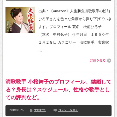
出典：〔amazon〕人生勝負演歌歌手の松前
ひろ子さんを色々な角度から掘り下げていき
ます。プロフィール 芸名 松前ひろ子
（本名 中村弘子） 生年月日 １９５０年
１月２８日 カテゴリー 演歌歌手、実業家
…
詳細を見る
演歌歌手 小桜舞子のプロフィール。結婚して
る？身長は？スケジュール、性格や歌手とし
ての評判など。
2019.01.25
女性歌手
コメントを書く