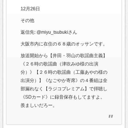
12月26日
その他
返信先: @miyu_tsubukiさん
大阪市内に在住の６８歳のオッサンです。
放送開始から【井田・羽山の歌謡曲主義】
《２６時の歌謡曲（津吹みゆ様の出演
分）》【２６時の歌謡曲（工藤あやの様の
出演分）】《なごやか寄席》の４番組は全
部漏れなく【ラジコプレミアム】で拝聴し
《SDカード》に録音保存もしてますよ。
羨ましいだろー。