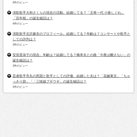
4件のビュー
演歌歌手大和さくらの現在の活動。結婚してる？「王将一代 小春しぐれ」
「百年桜」の誕生秘話は？
4件のビュー
演歌歌手北沢麻衣のプロフィール。結婚してる？年齢は？コンサートや歌手と
しての評判は？
3件のビュー
安倍里葎子の現在。年齢は？結婚してる？橋幸夫との曲「今夜は離さない」の
誕生秘話は？
3件のビュー
芸者歌手市丸の死因と歌手としての評価。結婚した夫は？「花嫁東京」「ちゃ
っきり節」「「三味線ブギウギ」の誕生秘話は？
3件のビュー