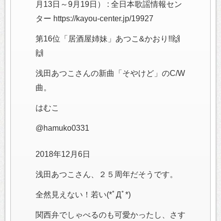
月13日～9月19日） : 全日本歌謡情報セン
ター https://kayou-center.jp/19927
第16位「居酒屋姉妹」あつこ&かおり‼️🙌
🙌
浅田あつこさんの新曲「そやけど」のC/W
曲。
はむこ
@hamuko0331
2018年12月6日
浅田あつこさん、２５周年だそうです。
全然見えない！若い(*ﾟДﾟ*)
関西弁でしゃべるのも可愛かったし、さす