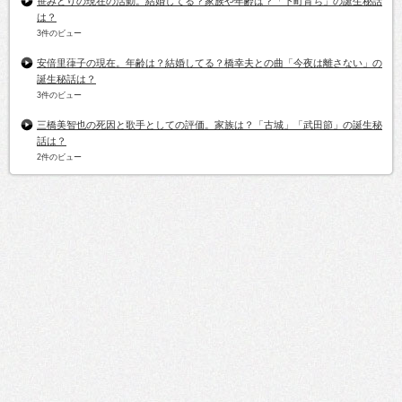
笹みどりの現在の活動。結婚してる？家族や年齢は？「下町育ち」の誕生秘話
は？
3件のビュー
安倍里葎子の現在。年齢は？結婚してる？橋幸夫との曲「今夜は離さない」の
誕生秘話は？
3件のビュー
三橋美智也の死因と歌手としての評価。家族は？「古城」「武田節」の誕生秘
話は？
2件のビュー