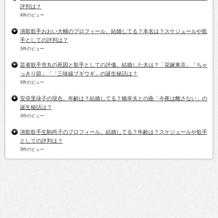
評判は？
4件のビュー
演歌歌手おおい大輔のプロフィール。結婚してる？本名は？スケジュールや歌
手としての評判は？
3件のビュー
芸者歌手市丸の死因と歌手としての評価。結婚した夫は？「花嫁東京」「ちゃ
っきり節」「「三味線ブギウギ」の誕生秘話は？
3件のビュー
安倍里葎子の現在。年齢は？結婚してる？橋幸夫との曲「今夜は離さない」の
誕生秘話は？
3件のビュー
演歌歌手生駒尚子のプロフィール。結婚してる？年齢は？スケジュールや歌手
としての評判は？
3件のビュー