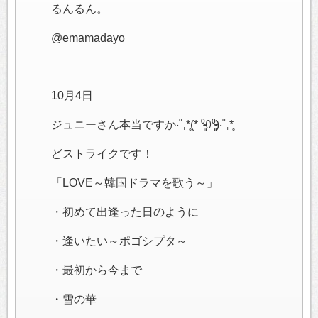
るんるん。
@emamadayo
10月4日
ジュニーさん本当ですか‧˚₊*̥(* ⁰̷̴͈꒨⁰̷̴͈)‧˚₊*̥
どストライクです！
「LOVE～韓国ドラマを歌う～」
・初めて出逢った日のように
・逢いたい～ポゴシプタ～
・最初から今まで
・雪の華