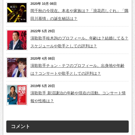
2020年 10月 08日
岡千秋の今現在。本名や家族は？「浪花恋しぐれ」「隅
田川慕情」の誕生秘話は？
2022年 5月 29日
演歌歌手桂木詢のプロフィール。年齢は？結婚してる？
スケジュールや歌手としての評判は？
2020年 4月 08日
演歌歌手チョン・テフのプロフィール。出身地や年齢
は？コンサートや歌手としての評判は？
2019年 5月 20日
演歌歌手 新沼謙治の年齢や現在の活動。コンサート情
報や性格は？
コメント