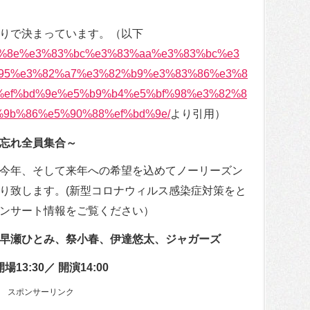
りで決まっています。（以下
e3%83%8e%e3%83%bc%e3%83%aa%e3%83%bc%e3
95%e3%82%a7%e3%82%b9%e3%83%86%e3%8
%ef%bd%9e%e5%b9%b4%e5%bf%98%e3%82%8
9b%86%e5%90%88%ef%bd%9e/
より引用）
忘れ全員集合～
今年、そして来年への希望を込めてノーリーズン
り致します。(新型コロナウィルス感染症対策をと
ンサート情報をご覧ください）
早瀬ひとみ、祭小春、伊達悠太、ジャガーズ
13:30／ 開演14:00
スポンサーリンク