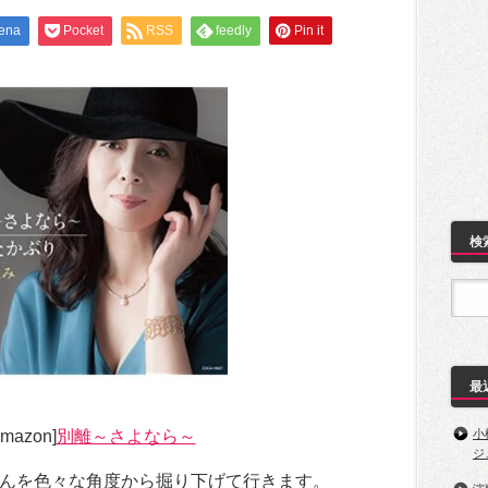
ena
Pocket
RSS
feedly
Pin it
検
最
mazon]
別離～さよなら～
小
ジ
んを色々な角度から掘り下げて行きます。