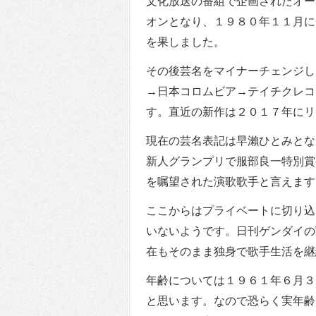
文化放送の番組で企画されたオー
オンとなり、１９８０年１１月に
を果しました。
その後芸名をマイナーチェンジし
→日本コロムビア→テイチクレコ
す。直近の新作は２０１７年にリ
現在の芸名表記は早瀨ひとみとな
新人グランプリで服部良一特別賞
を嘱望された演歌歌手と言えます
ここからはプライベートに切り込
いないようです。日刊ゲンダイの
在もそのまま独身で歌手生活を継
年齢については１９６１年６月３
と思います。なので恐らく実年齢