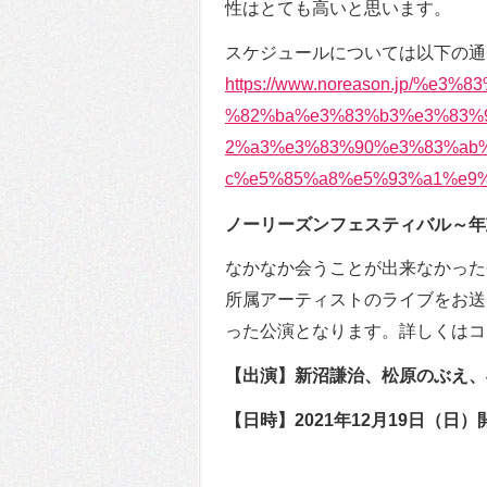
性はとても高いと思います。
スケジュールについては以下の通
https://www.noreason.jp/%
%82%ba%e3%83%b3%e3%83%
2%a3%e3%83%90%e3%83%ab
c%e5%85%a8%e5%93%a1%e9%
ノーリーズンフェスティバル～年
なかなか会うことが出来なかった
所属アーティストのライブをお送
った公演となります。詳しくはコ
【出演】新沼謙治、松原のぶえ、
【日時】2021年12月19日（日）開場