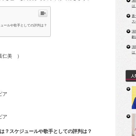
演
は
蒼
ス
ジュールや歌手としての評判は？
演
齢
演
は
葉仁美 ）
人
ビア
ビア
は？スケジュールや歌手としての評判は？