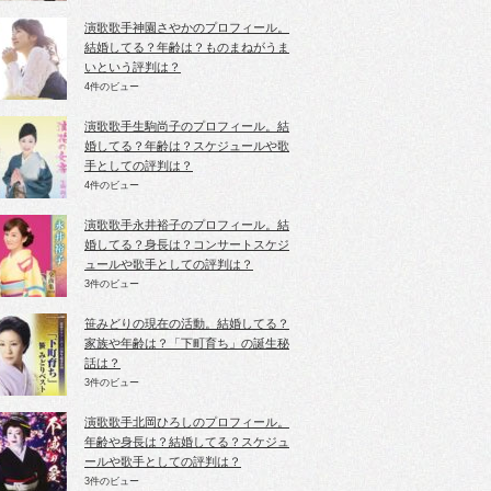
演歌歌手神園さやかのプロフィール。
結婚してる？年齢は？ものまねがうま
いという評判は？
4件のビュー
演歌歌手生駒尚子のプロフィール。結
婚してる？年齢は？スケジュールや歌
手としての評判は？
4件のビュー
演歌歌手永井裕子のプロフィール。結
婚してる？身長は？コンサートスケジ
ュールや歌手としての評判は？
3件のビュー
笹みどりの現在の活動。結婚してる？
家族や年齢は？「下町育ち」の誕生秘
話は？
3件のビュー
演歌歌手北岡ひろしのプロフィール。
年齢や身長は？結婚してる？スケジュ
ールや歌手としての評判は？
3件のビュー