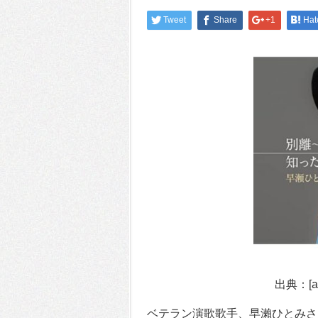
Tweet
Share
+1
Hat
出典：[a
ベテラン演歌歌手、早瀨ひとみさ