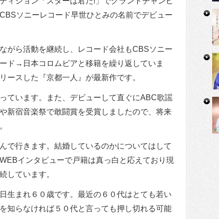
ディション「スターは君だ!」でグランドチャンピ
CBSソニーレコード早世ひとみの名前でデビュー
ながら活動を継続し、レコード会社もCBSソニー
ード→日本コロムビアと移籍を繰り返していま
リースした『京都一人』が最新作です。
っています。また、デビューして直ぐにABC歌謡
や新宿音楽祭で敢闘賞を受賞しましたので、将来
。
んで行きます。結婚しているのかについてはして
WEBインタビューで戸籍は真っ白と応えており現
続しています。
日生まれ６０歳です。最近の６０代はとても若い
を知らなければ５０代と言っても押し切れる可能