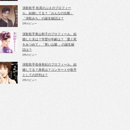
演歌歌手 松原のぶえのプロフィー
ル。結婚してる？「おんなの出船」
「演歌みち」の誕生秘話は？
2件のビュー
演歌歌手青山和子のプロフィール。結
婚した夫は？学歴や年齢は？「愛と死
をみつめて」「青い山脈 」の誕生秘
話は？
2件のビュー
演歌歌手長保有紀のプロフィール。結
婚してる？身長は？コンサートや歌手
としての評判は？
2件のビュー