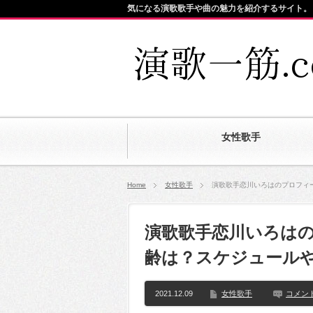
気になる演歌歌手や曲の魅力を紹介するサイト。
女性歌手
Home
女性歌手
演歌歌手恋川いろはのプロフィ
演歌歌手恋川いろは
齢は？スケジュール
2021.12.09
女性歌手
コメン