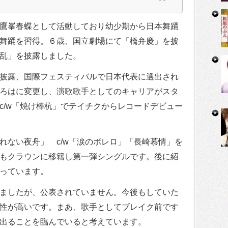
鷹峯春蝶として活動しており幼少期から日本舞踊
舞踊を習得。６歳、国立劇場にて「橋弁慶」を披
乱」を披露しました。
披露、国際フェスティバルで日本代表に選出され
ろはに変更し、演歌歌手としてのキャリアがスタ
c/w「焼け棒杭」でテイチクからレコードデビュー
れない夜舟」 c/w「涙のボレロ」「長崎慕情」を
もクラウンに移籍し第一弾シングルです。後に紹
っています。
ましたが、公表されていません。今後もしていた
性が高いです。まあ、歌手としてブレイク前です
出ることを臨んでいると考えています。