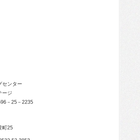
ングセンター
テージ
6－25－2235
萱町25