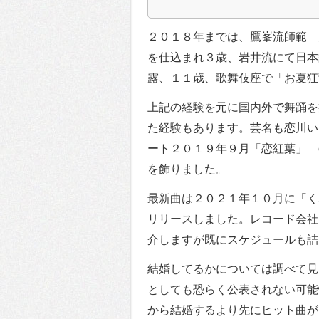
２０１８年までは、鷹峯流師範 
を仕込まれ３歳、岩井流にて日本
露、１１歳、歌舞伎座で「お夏狂
上記の経験を元に国内外で舞踊を
た経験もあります。芸名も恋川い
ート２０１９年９月「恋紅葉」 
を飾りました。
最新曲は２０２１年１０月に「く
リリースしました。レコード会社
介しますが既にスケジュールも詰
結婚してるかについては調べて見
としても恐らく公表されない可能
から結婚するより先にヒット曲が