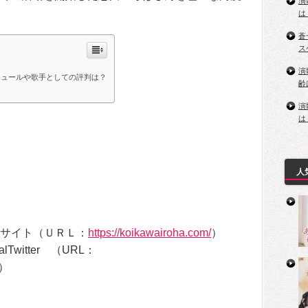
演
は
蒼
ス
演
ジュールや歌手としての評判は？
齢
演
は
人
ＥＢサイト（ＵＲＬ：
https://koikawairoha.com/
）
lTwitter （URL：
）