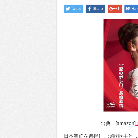
Tweet
Share
+1
Hat
出典：[amazon]
日本舞踊を習得し、演歌歌手とし