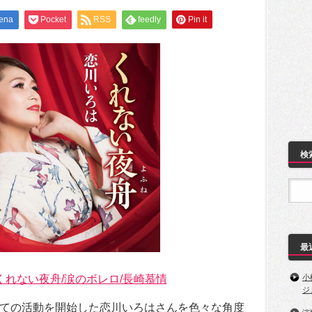
ena
Pocket
RSS
feedly
Pin it
検
最
くれない夜舟/涙のボレロ/長崎慕情
小
ジ
ての活動を開始した恋川いろはさんを色々な角度