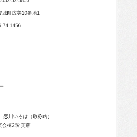
2-52-3853
安城町広美10番地1
4-1456
ー
介、恋川いろは（敬称略）
宴会棟2階 芙蓉