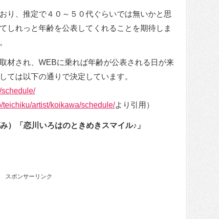
おり、推定で４０～５０代ぐらいでは無いかと思
てしれっと年齢を公表してくれることを期待しま
。
取材され、WEBに乗れば年齢が公表される日が来
しては以下の通りで決定しています。
/schedule/
p/teichiku/artist/koikawa/schedule/
より引用）
エムさがみ）「恋川いろはのときめきスマイル♪」
スポンサーリンク