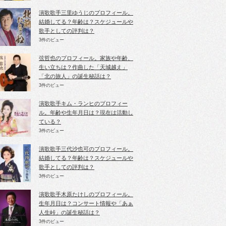
演歌歌手三里ゆうじのプロフィール。
結婚してる？年齢は？スケジュールや
歌手としての評判は？
3件のビュー
弦哲也のプロフィール。家族や年齢、
生い立ちは？作曲した「天城越え」
「北の旅人」の誕生秘話は？
3件のビュー
演歌歌手キム・ランヒのプロフィー
ル。年齢や生年月日は？現在は活動し
ている？
3件のビュー
演歌歌手三代沙也可のプロフィール。
結婚してる？年齢は？スケジュールや
歌手としての評判は？
3件のビュー
演歌歌手木原たけしのプロフィール。
生年月日は？コンサート情報や「あぁ
人生峠」の誕生秘話は？
3件のビュー