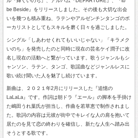
ル『輝くいのち』、アルバム『DEPARTURE』、『to
be Beside』をリリースしました。その後も大切な出会
いを幾つも積み重ね、ラテンやアルゼンチンタンゴのボ
ーカリストとしてもスキルを磨く日々を過ごしました。
シングル「しあわせくれてもいいじゃない」「キラメク
いのち」を発売したのと同時に現在の芸名ケイ潤子に改
名し現在の活動へと繋がっています。歌うジャンルもシ
ャンソン、ラテン、タンゴ、歌謡曲などジャンルレスに
歌い続け聞いた人を魅了し続けています。
新曲は、２０２１年2月にリリースした『追憶の
LaLaLa』です。作詞は朝ドラ『エール』の脚本を手掛け
た嶋田うれ葉氏が担当し、作曲を若草恵で制作されまし
た。歌詞の内容は元彼が街中でキレイな人の肩を抱いて
居たのを見て恋の終わりを確信し、新たな人生へ踏み出
そうとする歌です。