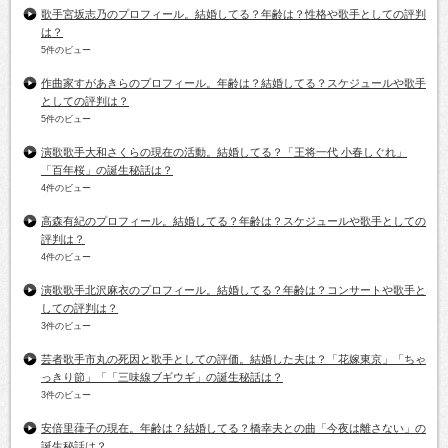
歌手宮坂志乃のプロフィール。結婚してる？年齢は？性格や歌手としての評判
は？
5件のビュー
作曲家すがあきらのプロフィール。年齢は？結婚してる？スケジュールや歌手
としての評判は？
5件のビュー
演歌歌手大和さくらの現在の活動。結婚してる？「王将一代 小春しぐれ」
「百年桜」の誕生秘話は？
4件のビュー
高森有紀のプロフィール。結婚してる？年齢は？スケジュールや歌手としての
評判は？
4件のビュー
演歌歌手北沢麻衣のプロフィール。結婚してる？年齢は？コンサートや歌手と
しての評判は？
3件のビュー
芸者歌手市丸の死因と歌手としての評価。結婚した夫は？「花嫁東京」「ちゃ
っきり節」「「三味線ブギウギ」の誕生秘話は？
3件のビュー
安倍里葎子の現在。年齢は？結婚してる？橋幸夫との曲「今夜は離さない」の
誕生秘話は？