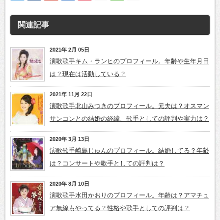
関連記事
2021年 2月 05日
演歌歌手キム・ランヒのプロフィール。年齢や生年月日
は？現在は活動している？
2021年 11月 22日
演歌歌手北山みつきのプロフィール。元夫は？オスマン
サンコンとの結婚の経緯、歌手としての評判や実力は？
2020年 3月 13日
演歌歌手崎島じゅんのプロフィール。結婚してる？年齢
は？コンサートや歌手としての評判は？
2020年 8月 10日
演歌歌手水田かおりのプロフィール。年齢は？アマチュ
ア無線もやってる？性格や歌手としての評判は？