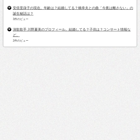
安倍里葎子の現在。年齢は？結婚してる？橋幸夫との曲「今夜は離さない」の
誕生秘話は？
3件のビュー
演歌歌手 川野夏美のプロフィール。結婚してる？子供は？コンサート情報な
ど。
2件のビュー