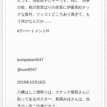
んです。演歌歌手だそーです。特に「刑事
の歌」相川恵里ばりの衣装に伊藤美紀チッ
クな振付。ツッコミどころあり過ぎて、も
う何がなんだか……
#デパートメントH
bumpskier4047
@sum6547
2019年10月16日
八幡はしご酒祭りは、スナック紫苑さんに
貼ってあるポスター。眞園みほさんは、仙
北小・中ご出身だそう。