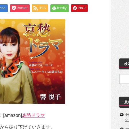
ena
Pocket
RSS
feedly
Pin it
検
最
[amazon]
哀愁ドラマ
小
ジ
から掘り下げていきます。