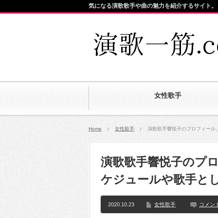
気になる演歌歌手や曲の魅力を紹介するサイト。
女性歌手
Home
女性歌手
演歌歌手響悦子のプロフィール
演歌歌手響悦子のプ
ケジュールや歌手と
2020.10.23
女性歌手
コメン