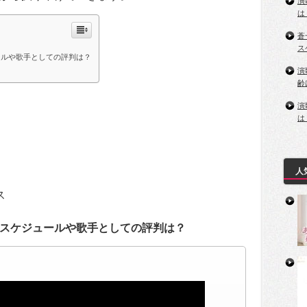
演
は
蒼
ス
ールや歌手としての評判は？
演
齢
演
は
人
ス
スケジュールや歌手としての評判は？