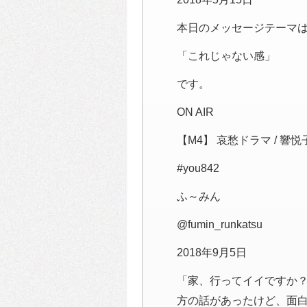
本日のメッセージテーマ
「これじゃない感」
です。
ON AIR
【M4】 哀愁ドラマ / 響悦
#you842
ふ～みん
@fumin_runkatsu
2018年9月5日
「家、行ってイイですか
方の話があったけど、面