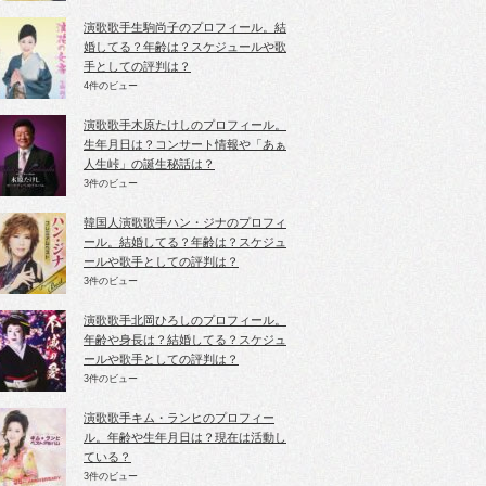
演歌歌手生駒尚子のプロフィール。結
婚してる？年齢は？スケジュールや歌
手としての評判は？
4件のビュー
演歌歌手木原たけしのプロフィール。
生年月日は？コンサート情報や「あぁ
人生峠」の誕生秘話は？
3件のビュー
韓国人演歌歌手ハン・ジナのプロフィ
ール。結婚してる？年齢は？スケジュ
ールや歌手としての評判は？
3件のビュー
演歌歌手北岡ひろしのプロフィール。
年齢や身長は？結婚してる？スケジュ
ールや歌手としての評判は？
3件のビュー
演歌歌手キム・ランヒのプロフィー
ル。年齢や生年月日は？現在は活動し
ている？
3件のビュー