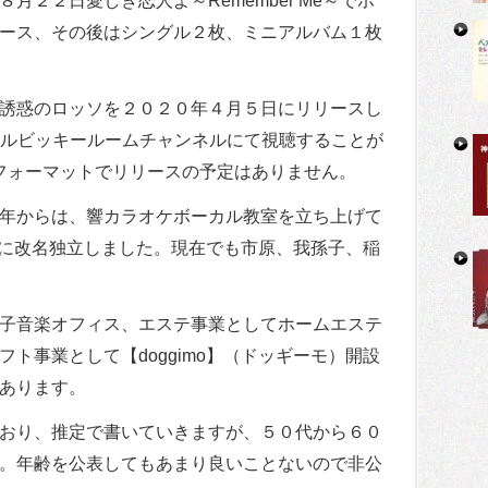
月２２日愛しき恋人よ～Remember Me～でホ
ース、その後はシングル２枚、ミニアルバム１枚
グル誘惑のロッソを２０２０年４月５日にリリースし
eチャンネルビッキールームチャンネルにて視聴することが
フォーマットでリリースの予定はありません。
年からは、響カラオケボーカル教室を立ち上げて
ールに改名独立しました。現在でも市原、我孫子、稲
子音楽オフィス、エステ事業としてホームエステ
ト事業として【doggimo】（ドッギーモ）開設
あります。
おり、推定で書いていきますが、５０代から６０
。年齢を公表してもあまり良いことないので非公