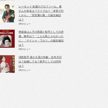
レーモンド 松屋のプロフィール。奥
さんや本名は？ライブは？「本気で行
くから」「安芸灘の風」の誕生秘話
は？
2件のビュー
神楽坂はん子の死因と歌手としての評
価。晩年は？「こんな私じゃなかった
に」「ゲイシャ・ワルツ」の誕生秘話
は？
2件のビュー
演歌歌手 葵かを里の年齢・生年月日
は？結婚してる？歌手としての評判
は？
2件のビュー