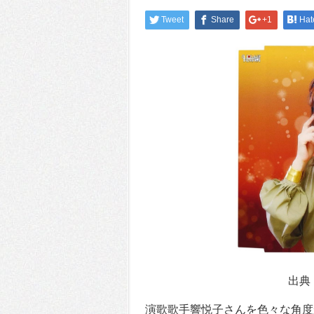
Tweet
Share
+1
Hat
出典：
演歌歌手響悦子さんを色々な角度