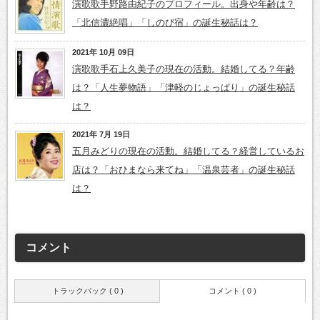
演歌歌手野路由紀子のプロフィール。出身や年齢は？
「北信濃絶唱」「しのび宿」の誕生秘話は？
2021年 10月 09日
演歌歌手石上久美子の現在の活動。結婚してる？年齢
は？「人生夢物語」「津軽のじょっぱり」の誕生秘話
は？
2021年 7月 19日
五月みどりの現在の活動。結婚してる？経営しているお
店は？「おひまなら来てね」「温泉芸者」の誕生秘話
は？
コメント
トラックバック ( 0 )
コメント ( 0 )