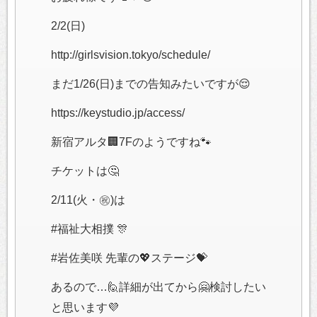
2/2(日)
http://girlsvision.tokyo/schedule/
まだ1/26(日)までの告知みたいですが😌
https://keystudio.jp/access/
新宿アルタ🏢7Fのようですね🐾
チケットは🤔
2/11(火・㊗️)は
#福祉大相撲 🎊
#岩佐美咲 先輩の💖ステージ💝
あるので…🙋詳細が出てから🤗検討したい
と思います💜