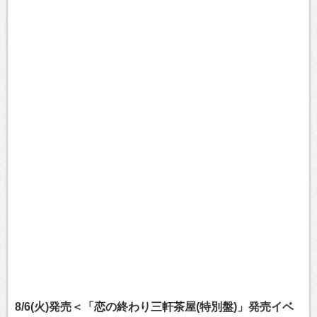
8/6(火)発売＜「恋の終わり三軒茶屋(特別盤)」発売イベ